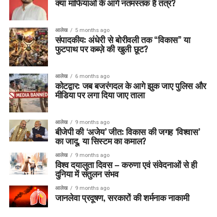
क्या माफियाओं के आगे नतमस्तक है तंत्र?
आलेख
5 months ago
संपादकीय: अंधेरी से बोरीवली तक “विकास” या
फुटपाथ पर कब्ज़े की खुली छूट?
आलेख
6 months ago
कोटद्वार: जब बजरंगदल के आगे झुक जाए पुलिस और
मीडिया पर लगा दिया जाए ताला
आलेख
9 months ago
बीजेपी की ‘अजेय’ जीत: विकास की जगह ‘विश्वास’
का जादू, या सिस्टम का कमाल?
आलेख
9 months ago
विश्व दयालुता दिवस – करुणा एवं संवेदनाओं से ही
दुनिया में संतुलन संभव
आलेख
9 months ago
जानलेवा प्रदूषण, सरकारों की शर्मनाक नाकामी