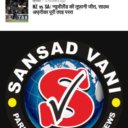
क्रिकेट
5 months ago
NZ vs SA: न्यूजीलैंड की तूफानी जीत, साउथ
अफ्रीका पूरी तरह पस्त