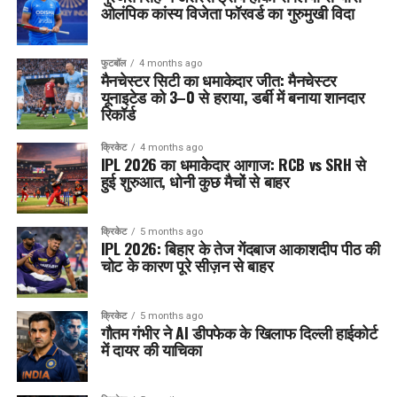
ओलंपिक कांस्य विजेता फॉरवर्ड का गुरुमुखी विदा
फुटबॉल
4 months ago
मैनचेस्टर सिटी का धमाकेदार जीत: मैनचेस्टर
यूनाइटेड को 3–0 से हराया, डर्बी में बनाया शानदार
रिकॉर्ड
क्रिकेट
4 months ago
IPL 2026 का धमाकेदार आगाज: RCB vs SRH से
हुई शुरुआत, धोनी कुछ मैचों से बाहर
क्रिकेट
5 months ago
IPL 2026: बिहार के तेज गेंदबाज आकाशदीप पीठ की
चोट के कारण पूरे सीज़न से बाहर
क्रिकेट
5 months ago
गौतम गंभीर ने AI डीपफेक के खिलाफ दिल्ली हाईकोर्ट
में दायर की याचिका