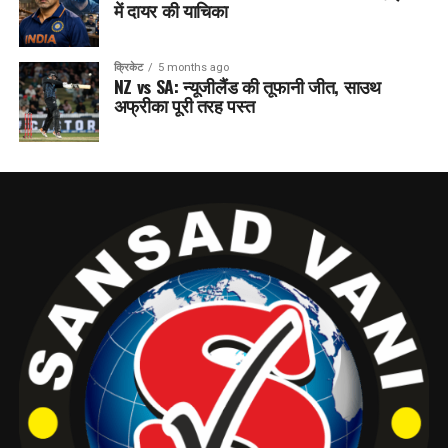
में दायर की याचिका
क्रिकेट
5 months ago
NZ vs SA: न्यूजीलैंड की तूफानी जीत, साउथ
अफ्रीका पूरी तरह पस्त