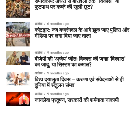
संपादकीय: अंधेरी से बोरीवली तक “विकास” या
फुटपाथ पर कब्ज़े की खुली छूट?
आलेख
6 months ago
कोटद्वार: जब बजरंगदल के आगे झुक जाए पुलिस और
मीडिया पर लगा दिया जाए ताला
आलेख
9 months ago
बीजेपी की ‘अजेय’ जीत: विकास की जगह ‘विश्वास’
का जादू, या सिस्टम का कमाल?
आलेख
9 months ago
विश्व दयालुता दिवस – करुणा एवं संवेदनाओं से ही
दुनिया में संतुलन संभव
आलेख
9 months ago
जानलेवा प्रदूषण, सरकारों की शर्मनाक नाकामी