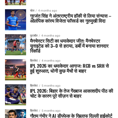
खेल
4 months ago
गुरजंत सिंह ने अंतरराष्ट्रीय हॉकी से लिया संन्यास –
ओलंपिक कांस्य विजेता फॉरवर्ड का गुरुमुखी विदा
फुटबॉल
4 months ago
मैनचेस्टर सिटी का धमाकेदार जीत: मैनचेस्टर
यूनाइटेड को 3–0 से हराया, डर्बी में बनाया शानदार
रिकॉर्ड
क्रिकेट
4 months ago
IPL 2026 का धमाकेदार आगाज: RCB vs SRH से
हुई शुरुआत, धोनी कुछ मैचों से बाहर
क्रिकेट
5 months ago
IPL 2026: बिहार के तेज गेंदबाज आकाशदीप पीठ की
चोट के कारण पूरे सीज़न से बाहर
क्रिकेट
5 months ago
गौतम गंभीर ने AI डीपफेक के खिलाफ दिल्ली हाईकोर्ट