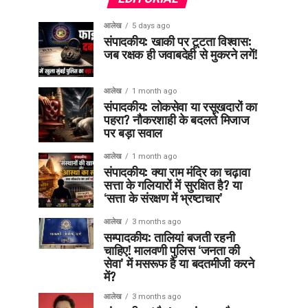
आलेख
5 days ago
संपादकीय: खाकी पर टूटता विश्वास:
जब रक्षक ही जवाबदेही से मुकरने लगें!
आलेख
1 month ago
संपादकीय: लोकसेवा या रसूखदारों का
पहरा? नौकरशाही के बदलते मिजाज
पर बड़ा सवाल
आलेख
1 month ago
संपादकीय: क्या राम मंदिर का चढ़ावा
सत्ता के गलियारों में सुरक्षित है? या
‘सत्ता के संरक्षण में भ्रष्टाचार’
आलेख
3 months ago
सम्पादकीय: तालियां बजती रहनी
चाहिए! मालवणी पुलिस ‘जनता की
सेवा’ में मसरूफ है या बदतमीजी करने
में?
आलेख
3 months ago