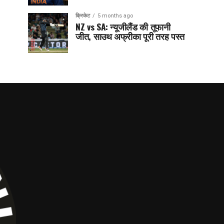
क्रिकेट
5 months ago
NZ vs SA: न्यूजीलैंड की तूफानी
जीत, साउथ अफ्रीका पूरी तरह पस्त