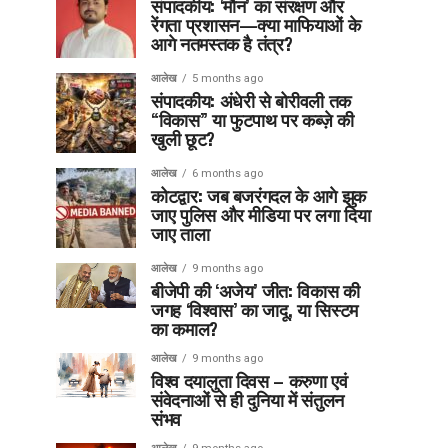
संपादकीय: ‘मौन’ का संरक्षण और
रेंगता प्रशासन—क्या माफियाओं के
आगे नतमस्तक है तंत्र?
आलेख
5 months ago
संपादकीय: अंधेरी से बोरीवली तक
“विकास” या फुटपाथ पर कब्ज़े की
खुली छूट?
आलेख
6 months ago
कोटद्वार: जब बजरंगदल के आगे झुक
जाए पुलिस और मीडिया पर लगा दिया
जाए ताला
आलेख
9 months ago
बीजेपी की ‘अजेय’ जीत: विकास की
जगह ‘विश्वास’ का जादू, या सिस्टम
का कमाल?
आलेख
9 months ago
विश्व दयालुता दिवस – करुणा एवं
संवेदनाओं से ही दुनिया में संतुलन
संभव