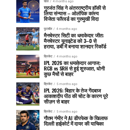
खेल
4 months ago
गुरजंत सिंह ने अंतरराष्ट्रीय हॉकी से
लिया संन्यास – ओलंपिक कांस्य
विजेता फॉरवर्ड का गुरुमुखी विदा
फुटबॉल
4 months ago
मैनचेस्टर सिटी का धमाकेदार जीत:
मैनचेस्टर यूनाइटेड को 3–0 से
हराया, डर्बी में बनाया शानदार रिकॉर्ड
क्रिकेट
4 months ago
IPL 2026 का धमाकेदार आगाज:
RCB vs SRH से हुई शुरुआत, धोनी
कुछ मैचों से बाहर
क्रिकेट
5 months ago
IPL 2026: बिहार के तेज गेंदबाज
आकाशदीप पीठ की चोट के कारण पूरे
सीज़न से बाहर
क्रिकेट
5 months ago
गौतम गंभीर ने AI डीपफेक के खिलाफ
दिल्ली हाईकोर्ट में दायर की याचिका