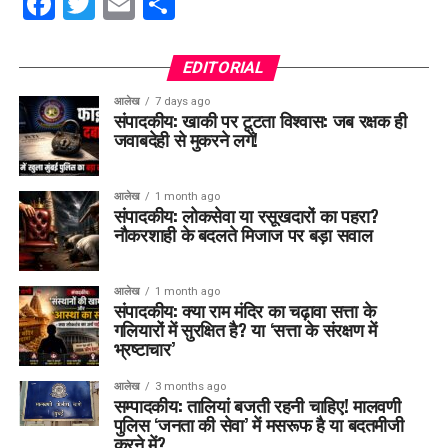
Facebook
Twitter
Email
Share
EDITORIAL
आलेख
7 days ago
संपादकीय: खाकी पर टूटता विश्वास: जब रक्षक ही
जवाबदेही से मुकरने लगें!
आलेख
1 month ago
संपादकीय: लोकसेवा या रसूखदारों का पहरा?
नौकरशाही के बदलते मिजाज पर बड़ा सवाल
आलेख
1 month ago
संपादकीय: क्या राम मंदिर का चढ़ावा सत्ता के
गलियारों में सुरक्षित है? या ‘सत्ता के संरक्षण में
भ्रष्टाचार’
आलेख
3 months ago
सम्पादकीय: तालियां बजती रहनी चाहिए! मालवणी
पुलिस ‘जनता की सेवा’ में मसरूफ है या बदतमीजी
करने में?