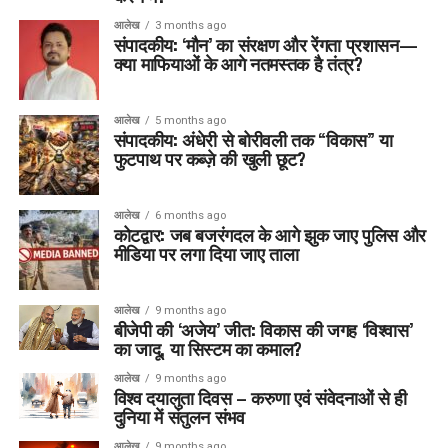
आलेख
3 months ago
संपादकीय: ‘मौन’ का संरक्षण और रेंगता प्रशासन—
क्या माफियाओं के आगे नतमस्तक है तंत्र?
आलेख
5 months ago
संपादकीय: अंधेरी से बोरीवली तक “विकास” या
फुटपाथ पर कब्ज़े की खुली छूट?
आलेख
6 months ago
कोटद्वार: जब बजरंगदल के आगे झुक जाए पुलिस और
मीडिया पर लगा दिया जाए ताला
आलेख
9 months ago
बीजेपी की ‘अजेय’ जीत: विकास की जगह ‘विश्वास’
का जादू, या सिस्टम का कमाल?
आलेख
9 months ago
विश्व दयालुता दिवस – करुणा एवं संवेदनाओं से ही
दुनिया में संतुलन संभव
आलेख
9 months ago