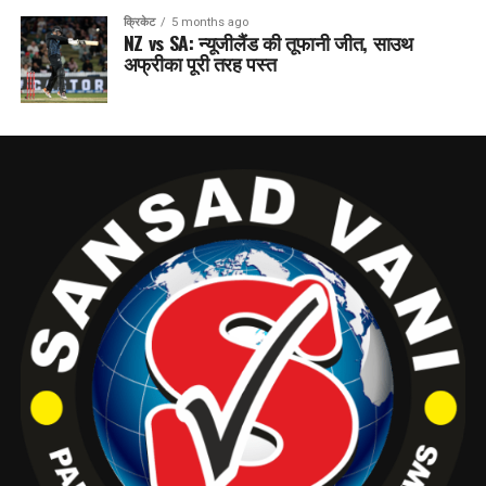
क्रिकेट
5 months ago
NZ vs SA: न्यूजीलैंड की तूफानी जीत, साउथ
अफ्रीका पूरी तरह पस्त