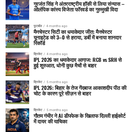
गुरजंत सिंह ने अंतरराष्ट्रीय हॉकी से लिया संन्यास –
ओलंपिक कांस्य विजेता फॉरवर्ड का गुरुमुखी विदा
फुटबॉल
4 months ago
मैनचेस्टर सिटी का धमाकेदार जीत: मैनचेस्टर
यूनाइटेड को 3–0 से हराया, डर्बी में बनाया शानदार
रिकॉर्ड
क्रिकेट
4 months ago
IPL 2026 का धमाकेदार आगाज: RCB vs SRH से
हुई शुरुआत, धोनी कुछ मैचों से बाहर
क्रिकेट
5 months ago
IPL 2026: बिहार के तेज गेंदबाज आकाशदीप पीठ की
चोट के कारण पूरे सीज़न से बाहर
क्रिकेट
5 months ago
गौतम गंभीर ने AI डीपफेक के खिलाफ दिल्ली हाईकोर्ट
में दायर की याचिका