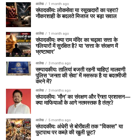
आलेख
1 month ago
संपादकीय: लोकसेवा या रसूखदारों का पहरा?
नौकरशाही के बदलते मिजाज पर बड़ा सवाल
आलेख
1 month ago
संपादकीय: क्या राम मंदिर का चढ़ावा सत्ता के
गलियारों में सुरक्षित है? या ‘सत्ता के संरक्षण में
भ्रष्टाचार’
आलेख
3 months ago
सम्पादकीय: तालियां बजती रहनी चाहिए! मालवणी
पुलिस ‘जनता की सेवा’ में मसरूफ है या बदतमीजी
करने में?
आलेख
3 months ago
संपादकीय: ‘मौन’ का संरक्षण और रेंगता प्रशासन—
क्या माफियाओं के आगे नतमस्तक है तंत्र?
आलेख
5 months ago
संपादकीय: अंधेरी से बोरीवली तक “विकास” या
फुटपाथ पर कब्ज़े की खुली छूट?