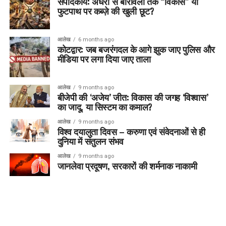
संपादकीय: अंधेरी से बोरीवली तक “विकास” या
फुटपाथ पर कब्ज़े की खुली छूट?
आलेख
6 months ago
कोटद्वार: जब बजरंगदल के आगे झुक जाए पुलिस और
मीडिया पर लगा दिया जाए ताला
आलेख
9 months ago
बीजेपी की ‘अजेय’ जीत: विकास की जगह ‘विश्वास’
का जादू, या सिस्टम का कमाल?
आलेख
9 months ago
विश्व दयालुता दिवस – करुणा एवं संवेदनाओं से ही
दुनिया में संतुलन संभव
आलेख
9 months ago
जानलेवा प्रदूषण, सरकारों की शर्मनाक नाकामी