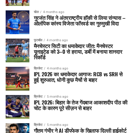
खेल
4 months ago
गुरजंत सिंह ने अंतरराष्ट्रीय हॉकी से लिया संन्यास –
ओलंपिक कांस्य विजेता फॉरवर्ड का गुरुमुखी विदा
फुटबॉल
4 months ago
मैनचेस्टर सिटी का धमाकेदार जीत: मैनचेस्टर
यूनाइटेड को 3–0 से हराया, डर्बी में बनाया शानदार
रिकॉर्ड
क्रिकेट
4 months ago
IPL 2026 का धमाकेदार आगाज: RCB vs SRH से
हुई शुरुआत, धोनी कुछ मैचों से बाहर
क्रिकेट
5 months ago
IPL 2026: बिहार के तेज गेंदबाज आकाशदीप पीठ की
चोट के कारण पूरे सीज़न से बाहर
क्रिकेट
5 months ago
गौतम गंभीर ने AI डीपफेक के खिलाफ दिल्ली हाईकोर्ट