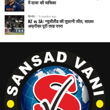
में दायर की याचिका
क्रिकेट
5 months ago
NZ vs SA: न्यूजीलैंड की तूफानी जीत, साउथ
अफ्रीका पूरी तरह पस्त