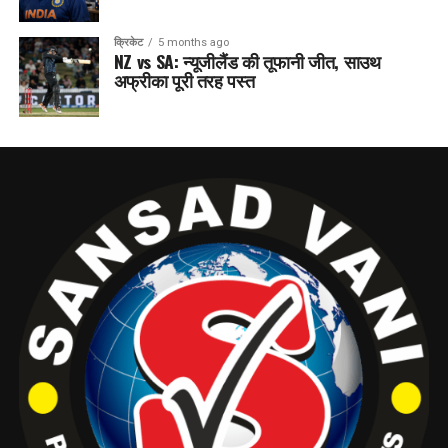
क्रिकेट
5 months ago
NZ vs SA: न्यूजीलैंड की तूफानी जीत, साउथ
अफ्रीका पूरी तरह पस्त