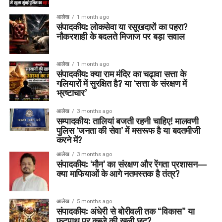
आलेख
1 month ago
संपादकीय: लोकसेवा या रसूखदारों का पहरा?
नौकरशाही के बदलते मिजाज पर बड़ा सवाल
आलेख
1 month ago
संपादकीय: क्या राम मंदिर का चढ़ावा सत्ता के
गलियारों में सुरक्षित है? या ‘सत्ता के संरक्षण में
भ्रष्टाचार’
आलेख
3 months ago
सम्पादकीय: तालियां बजती रहनी चाहिए! मालवणी
पुलिस ‘जनता की सेवा’ में मसरूफ है या बदतमीजी
करने में?
आलेख
3 months ago
संपादकीय: ‘मौन’ का संरक्षण और रेंगता प्रशासन—
क्या माफियाओं के आगे नतमस्तक है तंत्र?
आलेख
5 months ago
संपादकीय: अंधेरी से बोरीवली तक “विकास” या
फुटपाथ पर कब्ज़े की खुली छूट?