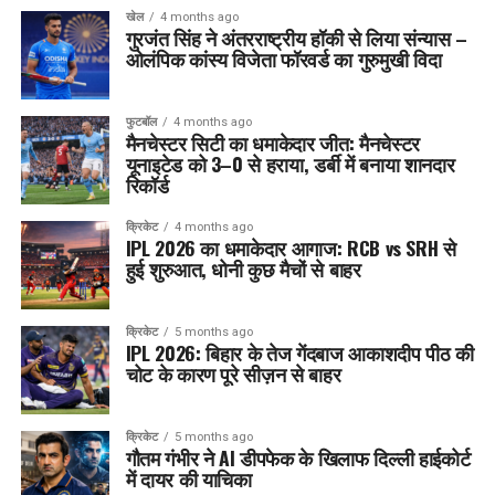
खेल
4 months ago
गुरजंत सिंह ने अंतरराष्ट्रीय हॉकी से लिया संन्यास –
ओलंपिक कांस्य विजेता फॉरवर्ड का गुरुमुखी विदा
फुटबॉल
4 months ago
मैनचेस्टर सिटी का धमाकेदार जीत: मैनचेस्टर
यूनाइटेड को 3–0 से हराया, डर्बी में बनाया शानदार
रिकॉर्ड
क्रिकेट
4 months ago
IPL 2026 का धमाकेदार आगाज: RCB vs SRH से
हुई शुरुआत, धोनी कुछ मैचों से बाहर
क्रिकेट
5 months ago
IPL 2026: बिहार के तेज गेंदबाज आकाशदीप पीठ की
चोट के कारण पूरे सीज़न से बाहर
क्रिकेट
5 months ago
गौतम गंभीर ने AI डीपफेक के खिलाफ दिल्ली हाईकोर्ट
में दायर की याचिका