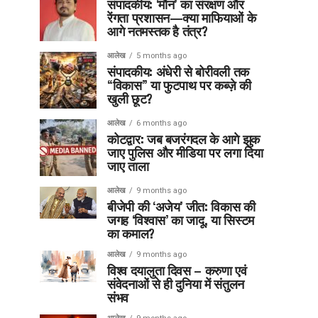
संपादकीय: ‘मौन’ का संरक्षण और
रेंगता प्रशासन—क्या माफियाओं के
आगे नतमस्तक है तंत्र?
आलेख
5 months ago
संपादकीय: अंधेरी से बोरीवली तक
“विकास” या फुटपाथ पर कब्ज़े की
खुली छूट?
आलेख
6 months ago
कोटद्वार: जब बजरंगदल के आगे झुक
जाए पुलिस और मीडिया पर लगा दिया
जाए ताला
आलेख
9 months ago
बीजेपी की ‘अजेय’ जीत: विकास की
जगह ‘विश्वास’ का जादू, या सिस्टम
का कमाल?
आलेख
9 months ago
विश्व दयालुता दिवस – करुणा एवं
संवेदनाओं से ही दुनिया में संतुलन
संभव