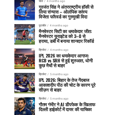
खेल
4 months ago
गुरजंत सिंह ने अंतरराष्ट्रीय हॉकी से
लिया संन्यास – ओलंपिक कांस्य
विजेता फॉरवर्ड का गुरुमुखी विदा
फुटबॉल
4 months ago
मैनचेस्टर सिटी का धमाकेदार जीत:
मैनचेस्टर यूनाइटेड को 3–0 से
हराया, डर्बी में बनाया शानदार रिकॉर्ड
क्रिकेट
4 months ago
IPL 2026 का धमाकेदार आगाज:
RCB vs SRH से हुई शुरुआत, धोनी
कुछ मैचों से बाहर
क्रिकेट
5 months ago
IPL 2026: बिहार के तेज गेंदबाज
आकाशदीप पीठ की चोट के कारण पूरे
सीज़न से बाहर
क्रिकेट
5 months ago
गौतम गंभीर ने AI डीपफेक के खिलाफ
दिल्ली हाईकोर्ट में दायर की याचिका