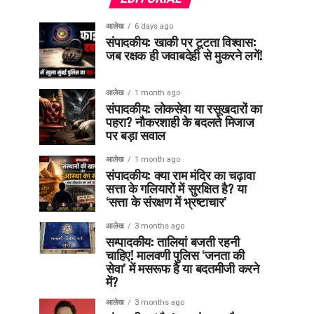
आलेख
6 days ago
संपादकीय: खाकी पर टूटता विश्वास:
जब रक्षक ही जवाबदेही से मुकरने लगें!
आलेख
1 month ago
संपादकीय: लोकसेवा या रसूखदारों का
पहरा? नौकरशाही के बदलते मिजाज
पर बड़ा सवाल
आलेख
1 month ago
संपादकीय: क्या राम मंदिर का चढ़ावा
सत्ता के गलियारों में सुरक्षित है? या
‘सत्ता के संरक्षण में भ्रष्टाचार’
आलेख
3 months ago
सम्पादकीय: तालियां बजती रहनी
चाहिए! मालवणी पुलिस ‘जनता की
सेवा’ में मसरूफ है या बदतमीजी करने
में?
आलेख
3 months ago