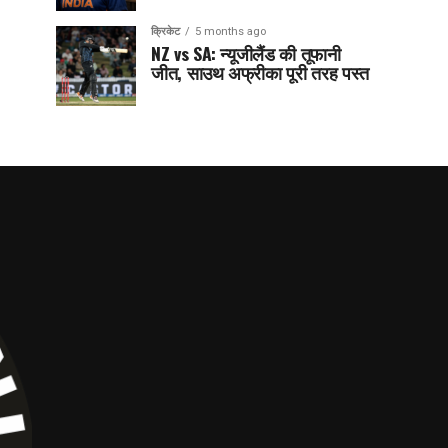
क्रिकेट
5 months ago
NZ vs SA: न्यूजीलैंड की तूफानी
जीत, साउथ अफ्रीका पूरी तरह पस्त