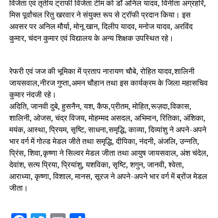
विजेता एवं तृतीय ट्राफी विजेता टीम को डॉ अनिल यादव, विनीता अग्रहरि,
मिस पूर्वांचल रितु खरवार ने संयुक्त रूप से ट्रॉफी प्रदान किया। इस
अवसर पर अनिल मौर्या, मोनू खान, दिलीप यादव, मनोज यादव, अरविंद
कुमार, चंदन कुमार एवं विद्यालय के अन्य शिक्षक उपस्थित रहे।
रेफरी एवं जज की भूमिका में प्रताप नारायण चौबे, रोहित यादव,शालिनी
जायसवाल,नीरज गुप्ता,अमन चौहान तथा इस कार्यक्रम के जिला महासचिव
कुमार नंदजी रहे।
अदिति, जानवी दुबे, हुसनैन, यश, कैफ,प्रीतम, मोहित,रूज़दा,विकास,
शालिनी, ओजस, चंद्र विजय, मोहम्मद असदल, अभिमान, रितिका, अंशिका,
मयंक, आस्था, प्रियम, सृष्टि, साधना,समृद्धि, काव्या, दिव्यांशु ने अपने-अपने
भार वर्ग में गोल्ड मेडल जीते तथा समृद्धि, दीपिका, नंदनी, अंजलि, उन्नति,
प्रिंस, शिवा,कृष्णा ने सिल्वर मेडल जीता तथा आयुष जायसवाल, अंश चंदेल,
देवांश, सत्य प्रिया, प्रियांशु, यशविका, सृष्टि, शगुन, जानवी, श्वेता,
आराध्या, कृष्णा, विशाल, मानस, सूरज ने अपने-अपने भार वर्ग में ब्रोंज मेडल
जीता।