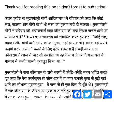
Thank you for reading this post, don't forget to subscribe!
उत्तर प्रदेश के मुख्‍यमंत्री योगी आदित्‍यनाथ ने रविवार को कहा कि कोई
संत, महात्मा और योगी कभी भी सत्ता का गुलाम नहीं हो सकता। मुख्यमंत्री
योगी ने रविवार को अघोराचार्य बाबा कीनाराम की यहां स्थित जन्मस्थली पर
आयोजित 425 वें अवतरण समारोह को संबोधित करते हुए कहा,‘‘कोई संत,
महात्मा और योगी कभी भी सत्ता का गुलाम नहीं हो सकता। बल्कि वह अपने
कदमों पर समाज को चलने के लिए प्रेरित करता है। यही कार्य बाबा
कीनाराम ने आज से चार सौ पच्चीस वर्ष पहले जन्म लेकर दिव्य साधना के
माध्यम से सबके सामने प्रस्तुत किया था।”
मुख्यमंत्री ने बाबा कीनाराम के श्री चरणों में कोटि-कोटि नमन अर्पित करते
हुए कहा कि मेरा कार्यक्रम तो सोनभद्र में था मगर उनकी कृपा से मुझे यहां
आने का सौभाग्य प्राप्त हुआ। वे जन्म से ही एक दिव्य विभूति थे। मुख्यमंत्री
ने संत कीनाराम के जीवन पर प्रकाश डालते हुए कहा,‘‘ एक कुलीन परिवार
Facebook
Twitter
Email
S
में उनका जन्म हुआ। साधना के माध्यम से उन्होंने सिद्धि प्राप्त की। सिद्धि
प्राप्त करने के बाद अक्सर होता है कि व्यक्ति मद में कुछ नहीं देखता, किसी
को कुछ नहीं समझता। लेकिन, बाबा ने अपनी साधना व सिद्धि का उपयोग