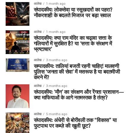
आलेख
1 month ago
संपादकीय: लोकसेवा या रसूखदारों का पहरा?
नौकरशाही के बदलते मिजाज पर बड़ा सवाल
आलेख
1 month ago
संपादकीय: क्या राम मंदिर का चढ़ावा सत्ता के
गलियारों में सुरक्षित है? या ‘सत्ता के संरक्षण में
भ्रष्टाचार’
आलेख
3 months ago
सम्पादकीय: तालियां बजती रहनी चाहिए! मालवणी
पुलिस ‘जनता की सेवा’ में मसरूफ है या बदतमीजी
करने में?
आलेख
3 months ago
संपादकीय: ‘मौन’ का संरक्षण और रेंगता प्रशासन—
क्या माफियाओं के आगे नतमस्तक है तंत्र?
आलेख
5 months ago
संपादकीय: अंधेरी से बोरीवली तक “विकास” या
फुटपाथ पर कब्ज़े की खुली छूट?