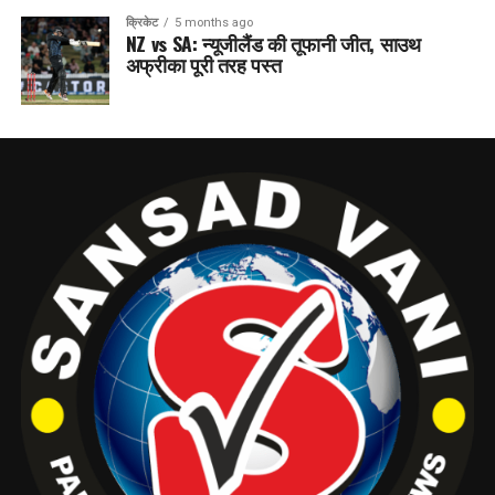
क्रिकेट
5 months ago
NZ vs SA: न्यूजीलैंड की तूफानी जीत, साउथ
अफ्रीका पूरी तरह पस्त