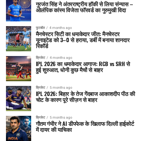
गुरजंत सिंह ने अंतरराष्ट्रीय हॉकी से लिया संन्यास –
ओलंपिक कांस्य विजेता फॉरवर्ड का गुरुमुखी विदा
फुटबॉल
4 months ago
मैनचेस्टर सिटी का धमाकेदार जीत: मैनचेस्टर
यूनाइटेड को 3–0 से हराया, डर्बी में बनाया शानदार
रिकॉर्ड
क्रिकेट
4 months ago
IPL 2026 का धमाकेदार आगाज: RCB vs SRH से
हुई शुरुआत, धोनी कुछ मैचों से बाहर
क्रिकेट
5 months ago
IPL 2026: बिहार के तेज गेंदबाज आकाशदीप पीठ की
चोट के कारण पूरे सीज़न से बाहर
क्रिकेट
5 months ago
गौतम गंभीर ने AI डीपफेक के खिलाफ दिल्ली हाईकोर्ट
में दायर की याचिका