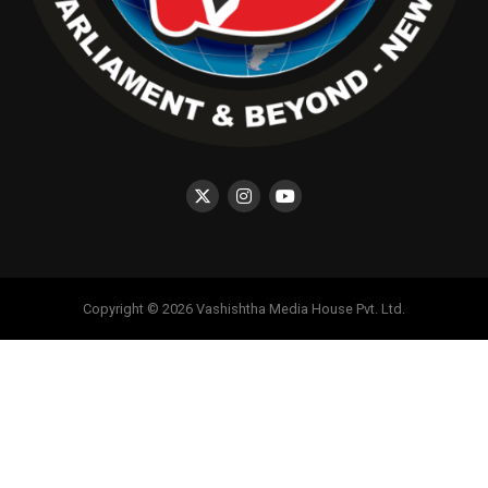
Copyright © 2026 Vashishtha Media House Pvt. Ltd.