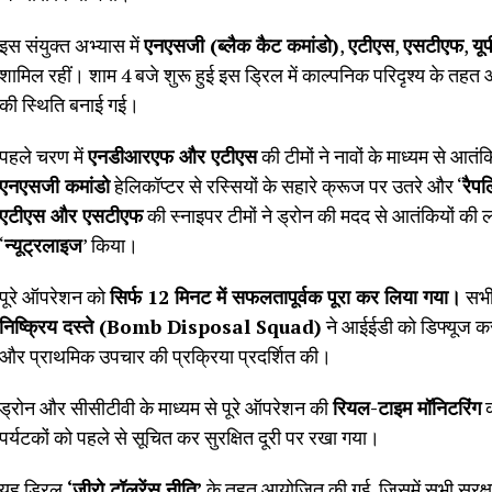
इस संयुक्त अभ्यास में
एनएसजी (ब्लैक कैट कमांडो)
,
एटीएस
,
एसटीएफ
,
यू
शामिल रहीं। शाम 4 बजे शुरू हुई इस ड्रिल में काल्पनिक परिदृश्य के तहत आत
की स्थिति बनाई गई।
पहले चरण में
एनडीआरएफ और एटीएस
की टीमों ने नावों के माध्यम से आत
एनएसजी कमांडो
हेलिकॉप्टर से रस्सियों के सहारे क्रूज पर उतरे और ‘
रैप
एटीएस और एसटीएफ
की स्नाइपर टीमों ने ड्रोन की मदद से आतंकियों की
‘
न्यूट्रलाइज
’ किया।
पूरे ऑपरेशन को
सिर्फ 12 मिनट में सफलतापूर्वक पूरा कर लिया गया।
सभी 
निष्क्रिय दस्ते (Bomb Disposal Squad)
ने आईईडी को डिफ्यूज कर
और प्राथमिक उपचार की प्रक्रिया प्रदर्शित की।
ड्रोन और सीसीटीवी के माध्यम से पूरे ऑपरेशन की
रियल-टाइम मॉनिटरिंग
क
पर्यटकों को पहले से सूचित कर सुरक्षित दूरी पर रखा गया।
यह ड्रिल
‘जीरो टॉलरेंस नीति’
के तहत आयोजित की गई, जिसमें सभी सुरक्षा