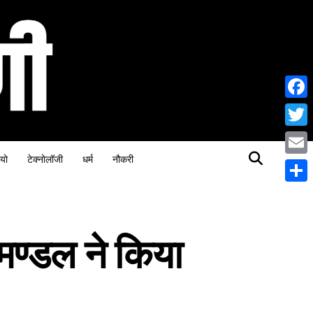
Face
Twitt
यो
टेक्नोलॉजी
धर्म
नौकरी
Email
Share
 मण्डल ने किया