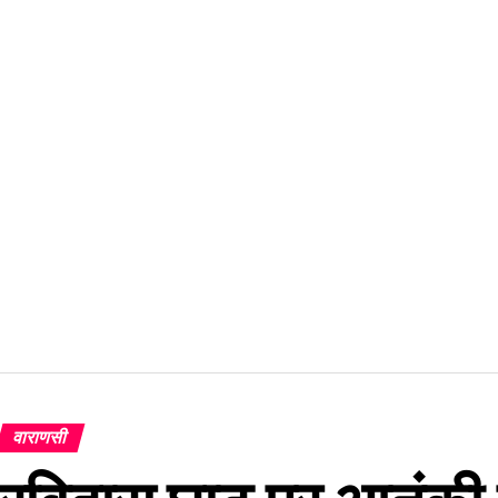
वाराणसी
रविदास घाट पर आतंकी 