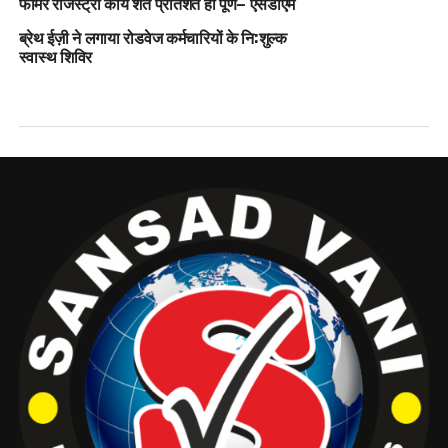
फॉर्मर रजिस्ट्री कार्य शत प्रतिशत हो पूर्ण– एसडीएम
ब्रेथ ईज़ी ने लगाया रोडवेज कर्मचारियों के नि:शुल्क
स्वास्थ शिविर