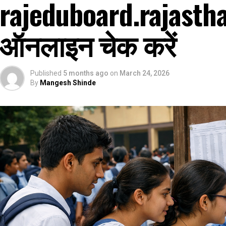
rajeduboard.rajastha
ऑनलाइन चेक करें
Published
5 months ago
on
March 24, 2026
By
Mangesh Shinde