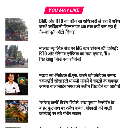
YOU MAY LIKE
BMC और RTO का कौन सा अधिकारी ले रहा है अवैध
कट? कांदिवली सिग्नल पर अब तक क्यों चल रहा है
गैर-कानूनी ऑटो गैरेज?
मालाड न्यू लिंक रोड पर MG कार शोरूम की ‘दबंगई’:
RTO और गोरेगांव ट्रैफिक का नया ड्रामा, ‘No
Parking’ बोर्ड बना शोपीस!
म्हाडा उप-निबंधक बी.एस. कटरे को कोर्ट का समन:
स्वप्नपूर्ति सोसाइटी धांधली मामले में सबूतों के बावजूद
अध्यक्ष बालासाहेब भगत को क्लीन चिट देने का आरोप!
‘सांसद वाणी’ विशेष रिपोर्ट: राधा कृष्णा रेस्टोरेंट के
बाहर फुटपाथ पर अवैध कब्जा, बीएमसी की अधूरी
कार्रवाई पर उठे गंभीर सवाल