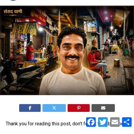
Facebook
Twitter
Email
S
Thank you for reading this post, don't forget to subscribe!