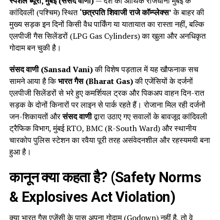
स्पेशल ब्यूरो, मुंबई (संसद वाणी)
— देश की आर्थिक राजधानी मुंबई के
कांदिवली (पश्चिम) स्थित
‘छत्रपति शिवाजी राजे कॉम्प्लेक्स’
के बाहर की
मुख्य सड़क इन दिनों किसी वैध पार्किंग या यातायात का रास्ता नहीं, बल्कि
एलपीजी गैस सिलेंडरों (LPG Gas Cylinders) का खुला और अनधिकृत
गोदाम बन चुकी है।
संसद वाणी (Sansad Vani)
की विशेष पड़ताल में यह खौफनाक सच
सामने आया है कि
भारत गैस (Bharat Gas)
की एजेंसियों के दर्जनों
एलपीजी सिलेंडरों से भरे हुए कमर्शियल ट्रक और पिकअप वाहन दिन-रात
सड़क के दोनों किनारों पर लाइन से पार्क रहते हैं। रोजाना मिल रही दर्जनों
जन-शिकायतों और
संसद वाणी
द्वारा उठाए गए सवालों के बावजूद कांदिवली
ट्रैफिक विभाग, मुंबई RTO, BMC (R-South Ward) और स्थानीय
चारकोप पुलिस स्टेशन का रवैया पूरी तरह असंवेदनशील और रहस्यमयी बना
हुआ है।
कानून क्या कहता है? (Safety Norms
& Explosives Act Violation)
क्या भारत गैस एजेंसी के पास अपना गोदाम (Godown) नहीं है, तो वे