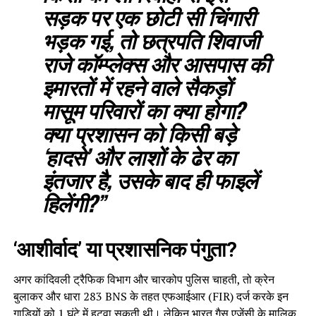
सड़क पर एक छोटी सी चिंगारी
भड़क गई, तो छत्रपति शिवाजी
राजे कॉम्प्लेक्स और आसपास की
इमारतों में रहने वाले सैकड़ों
मासूम परिवारों का क्या होगा?
क्या प्रशासन को किसी बड़े
‘हादसे’ और लाशों के ढेर का
इंतजार है, उसके बाद ही फाइलें
हिलेंगी?”
‘आशीर्वाद’ या प्रशासनिक पंगुता?
अगर कांदिवली ट्रैफिक विभाग और चारकोप पुलिस चाहती, तो क्रेन
बुलाकर और धारा 283 BNS के तहत एफआईआर (FIR) दर्ज करके इन
गाड़ियों को 1 घंटे में हटवा सकती थी। लेकिन भारत गैस एजेंसी के मालिक