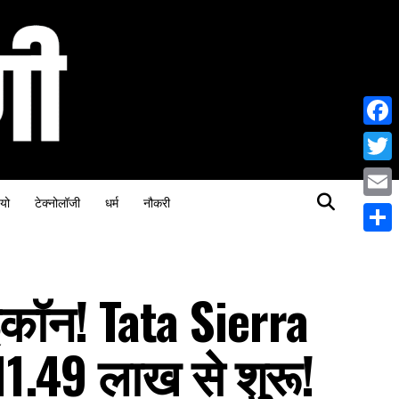
Face
Twitt
यो
टेक्नोलॉजी
धर्म
नौकरी
Email
Share
ॉन! Tata Sierra
11.49 लाख से शुरू!