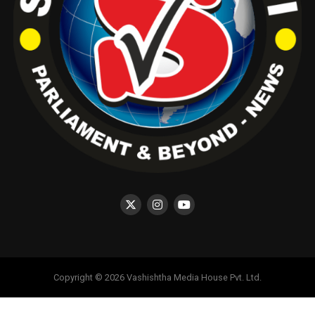
Copyright © 2026 Vashishtha Media House Pvt. Ltd.