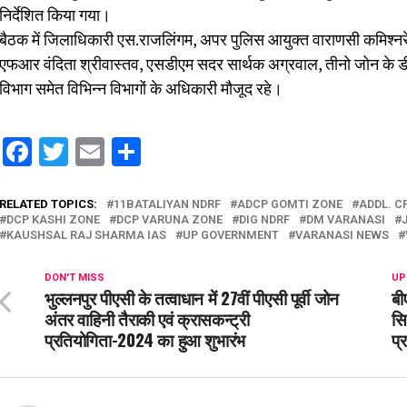
निर्देशित किया गया।
बैठक में जिलाधिकारी एस.राजलिंगम, अपर पुलिस आयुक्त वाराणसी कमिश्नरे
एफआर वंदिता श्रीवास्तव, एसडीएम सदर सार्थक अग्रवाल, तीनो जोन के डी
विभाग समेत विभिन्न विभागों के अधिकारी मौजूद रहे।
Facebook
Twitter
Email
Share
RELATED TOPICS:
11BATALIYAN NDRF
ADCP GOMTI ZONE
ADDL. C
DCP KASHI ZONE
DCP VARUNA ZONE
DIG NDRF
DM VARANASI
KAUSHSAL RAJ SHARMA IAS
UP GOVERNMENT
VARANASI NEWS
DON'T MISS
UP
भुल्लनपुर पीएसी के तत्वाधान में 27वीं पीएसी पूर्वी जोन
बी
अंतर वाहिनी तैराकी एवं क्रासकन्ट्री
सि
प्रतियोगिता-2024 का हुआ शुभारंभ
प्