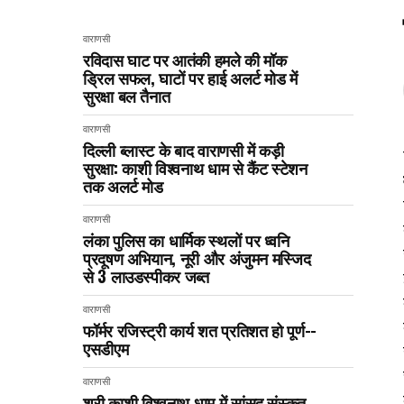
वाराणसी
रविदास घाट पर आतंकी हमले की मॉक
ड्रिल सफल, घाटों पर हाई अलर्ट मोड में
सुरक्षा बल तैनात
वाराणसी
दिल्ली ब्लास्ट के बाद वाराणसी में कड़ी
सुरक्षा: काशी विश्वनाथ धाम से कैंट स्टेशन
तक अलर्ट मोड
वाराणसी
लंका पुलिस का धार्मिक स्थलों पर ध्वनि
प्रदूषण अभियान, नूरी और अंजुमन मस्जिद
से 3 लाउडस्पीकर जब्त
वाराणसी
फॉर्मर रजिस्ट्री कार्य शत प्रतिशत हो पूर्ण--
एसडीएम
वाराणसी
श्री काशी विश्वनाथ धाम में सांसद संस्कृत