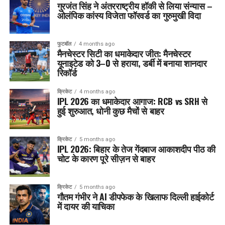
गुरजंत सिंह ने अंतरराष्ट्रीय हॉकी से लिया संन्यास –
ओलंपिक कांस्य विजेता फॉरवर्ड का गुरुमुखी विदा
फुटबॉल
4 months ago
मैनचेस्टर सिटी का धमाकेदार जीत: मैनचेस्टर
यूनाइटेड को 3–0 से हराया, डर्बी में बनाया शानदार
रिकॉर्ड
क्रिकेट
4 months ago
IPL 2026 का धमाकेदार आगाज: RCB vs SRH से
हुई शुरुआत, धोनी कुछ मैचों से बाहर
क्रिकेट
5 months ago
IPL 2026: बिहार के तेज गेंदबाज आकाशदीप पीठ की
चोट के कारण पूरे सीज़न से बाहर
क्रिकेट
5 months ago
गौतम गंभीर ने AI डीपफेक के खिलाफ दिल्ली हाईकोर्ट
में दायर की याचिका