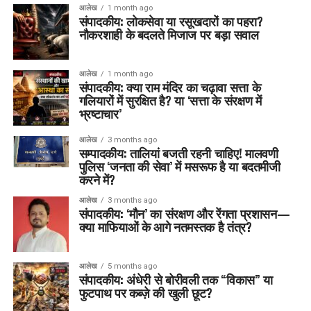
आलेख
1 month ago
संपादकीय: लोकसेवा या रसूखदारों का पहरा?
नौकरशाही के बदलते मिजाज पर बड़ा सवाल
आलेख
1 month ago
संपादकीय: क्या राम मंदिर का चढ़ावा सत्ता के
गलियारों में सुरक्षित है? या ‘सत्ता के संरक्षण में
भ्रष्टाचार’
आलेख
3 months ago
सम्पादकीय: तालियां बजती रहनी चाहिए! मालवणी
पुलिस ‘जनता की सेवा’ में मसरूफ है या बदतमीजी
करने में?
आलेख
3 months ago
संपादकीय: ‘मौन’ का संरक्षण और रेंगता प्रशासन—
क्या माफियाओं के आगे नतमस्तक है तंत्र?
आलेख
5 months ago
संपादकीय: अंधेरी से बोरीवली तक “विकास” या
फुटपाथ पर कब्ज़े की खुली छूट?