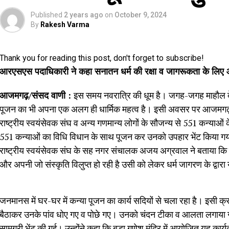
Published
2 years ago
on
October 9, 2024
By
Rakesh Varma
Thank you for reading this post, don't forget to subscribe!
आरएसएस पदाधिकारी ने कहा सनातन धर्म की रक्षा व जागरूकता के लि
आजमगढ़/संसद वाणी :
इस समय नवरात्रि की धूम है। जगह-जगह माहौल देवी 
पूजन का भी अपना एक अलग ही धार्मिक महत्व है। इसी अवसर पर आजमगढ़ के
राष्ट्रीय स्वयंसेवक संघ व अन्य गणमान्य लोगों के सौजन्य से 551 कन्याओं 
551 कन्याओं का विधि विधान के साथ पूजन कर उनको उपहार भेंट किया गय
राष्ट्रीय स्वयंसेवक संघ के सह नगर संचालक अजय अग्रवाल ने बताया कि स
और अपनी जो संस्कृति विलुप्त हो रही है उसी को लेकर धर्म जागरण के द्वार
जनमानस में घर-घर में कन्या पूजन का कार्य सदियों से चला रहा है। इसी
बैठाकर उनके पांव धोए गए व पोछे गए। उनको चंदन टीका व आलता लगाय
सामग्री भेंट की गई। उन्होंने कहा कि बड़ा गणेश मंदिर में आयोजित यह कार्