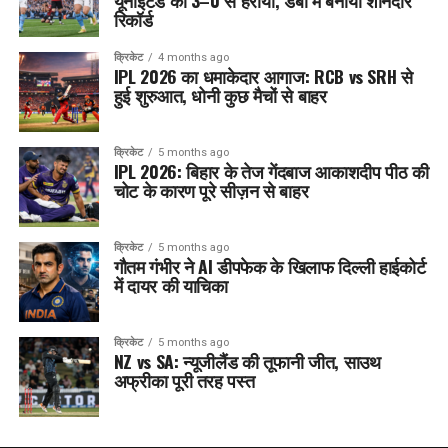
यूनाइटेड को 3–0 से हराया, डर्बी में बनाया शानदार
रिकॉर्ड
क्रिकेट
4 months ago
IPL 2026 का धमाकेदार आगाज: RCB vs SRH से
हुई शुरुआत, धोनी कुछ मैचों से बाहर
क्रिकेट
5 months ago
IPL 2026: बिहार के तेज गेंदबाज आकाशदीप पीठ की
चोट के कारण पूरे सीज़न से बाहर
क्रिकेट
5 months ago
गौतम गंभीर ने AI डीपफेक के खिलाफ दिल्ली हाईकोर्ट
में दायर की याचिका
क्रिकेट
5 months ago
NZ vs SA: न्यूजीलैंड की तूफानी जीत, साउथ
अफ्रीका पूरी तरह पस्त