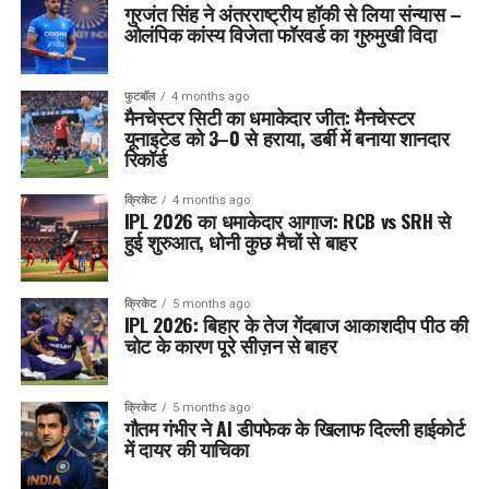
गुरजंत सिंह ने अंतरराष्ट्रीय हॉकी से लिया संन्यास –
ओलंपिक कांस्य विजेता फॉरवर्ड का गुरुमुखी विदा
फुटबॉल
4 months ago
मैनचेस्टर सिटी का धमाकेदार जीत: मैनचेस्टर
यूनाइटेड को 3–0 से हराया, डर्बी में बनाया शानदार
रिकॉर्ड
क्रिकेट
4 months ago
IPL 2026 का धमाकेदार आगाज: RCB vs SRH से
हुई शुरुआत, धोनी कुछ मैचों से बाहर
क्रिकेट
5 months ago
IPL 2026: बिहार के तेज गेंदबाज आकाशदीप पीठ की
चोट के कारण पूरे सीज़न से बाहर
क्रिकेट
5 months ago
गौतम गंभीर ने AI डीपफेक के खिलाफ दिल्ली हाईकोर्ट
में दायर की याचिका