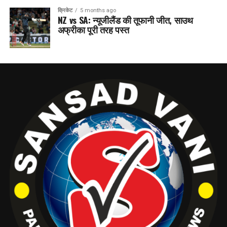
क्रिकेट
5 months ago
NZ vs SA: न्यूजीलैंड की तूफानी जीत, साउथ
अफ्रीका पूरी तरह पस्त