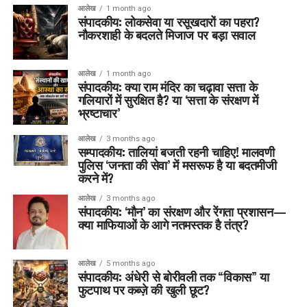
आलेख
1 month ago
संपादकीय: लोकसेवा या रसूखदारों का पहरा?
नौकरशाही के बदलते मिजाज पर बड़ा सवाल
आलेख
1 month ago
संपादकीय: क्या राम मंदिर का चढ़ावा सत्ता के
गलियारों में सुरक्षित है? या ‘सत्ता के संरक्षण में
भ्रष्टाचार’
आलेख
3 months ago
सम्पादकीय: तालियां बजती रहनी चाहिए! मालवणी
पुलिस ‘जनता की सेवा’ में मसरूफ है या बदतमीजी
करने में?
आलेख
3 months ago
संपादकीय: ‘मौन’ का संरक्षण और रेंगता प्रशासन—
क्या माफियाओं के आगे नतमस्तक है तंत्र?
आलेख
5 months ago
संपादकीय: अंधेरी से बोरीवली तक “विकास” या
फुटपाथ पर कब्ज़े की खुली छूट?