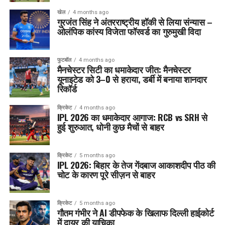
खेल
4 months ago
गुरजंत सिंह ने अंतरराष्ट्रीय हॉकी से लिया संन्यास –
ओलंपिक कांस्य विजेता फॉरवर्ड का गुरुमुखी विदा
फुटबॉल
4 months ago
मैनचेस्टर सिटी का धमाकेदार जीत: मैनचेस्टर
यूनाइटेड को 3–0 से हराया, डर्बी में बनाया शानदार
रिकॉर्ड
क्रिकेट
4 months ago
IPL 2026 का धमाकेदार आगाज: RCB vs SRH से
हुई शुरुआत, धोनी कुछ मैचों से बाहर
क्रिकेट
5 months ago
IPL 2026: बिहार के तेज गेंदबाज आकाशदीप पीठ की
चोट के कारण पूरे सीज़न से बाहर
क्रिकेट
5 months ago
गौतम गंभीर ने AI डीपफेक के खिलाफ दिल्ली हाईकोर्ट
में दायर की याचिका