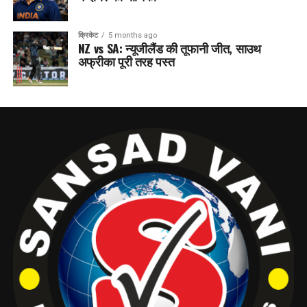
क्रिकेट
5 months ago
NZ vs SA: न्यूजीलैंड की तूफानी जीत, साउथ
अफ्रीका पूरी तरह पस्त