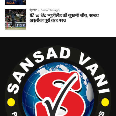
क्रिकेट
5 months ago
NZ vs SA: न्यूजीलैंड की तूफानी जीत, साउथ
अफ्रीका पूरी तरह पस्त