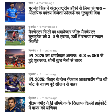
खेल
4 months ago
गुरजंत सिंह ने अंतरराष्ट्रीय हॉकी से लिया संन्यास –
ओलंपिक कांस्य विजेता फॉरवर्ड का गुरुमुखी विदा
फुटबॉल
4 months ago
मैनचेस्टर सिटी का धमाकेदार जीत: मैनचेस्टर
यूनाइटेड को 3–0 से हराया, डर्बी में बनाया शानदार
रिकॉर्ड
क्रिकेट
4 months ago
IPL 2026 का धमाकेदार आगाज: RCB vs SRH से
हुई शुरुआत, धोनी कुछ मैचों से बाहर
क्रिकेट
5 months ago
IPL 2026: बिहार के तेज गेंदबाज आकाशदीप पीठ की
चोट के कारण पूरे सीज़न से बाहर
क्रिकेट
5 months ago
गौतम गंभीर ने AI डीपफेक के खिलाफ दिल्ली हाईकोर्ट
में दायर की याचिका