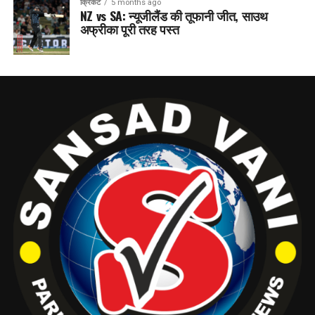
क्रिकेट
5 months ago
NZ vs SA: न्यूजीलैंड की तूफानी जीत, साउथ
अफ्रीका पूरी तरह पस्त