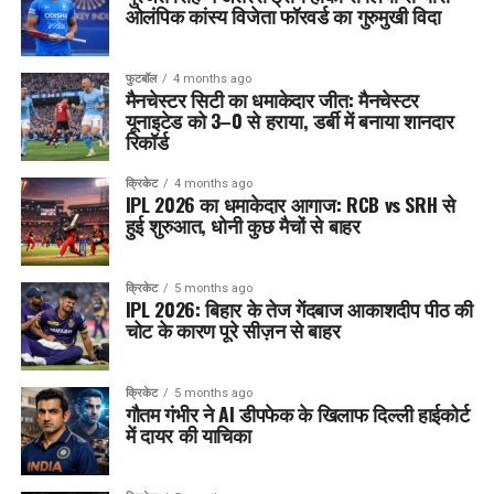
ओलंपिक कांस्य विजेता फॉरवर्ड का गुरुमुखी विदा
फुटबॉल
4 months ago
मैनचेस्टर सिटी का धमाकेदार जीत: मैनचेस्टर
यूनाइटेड को 3–0 से हराया, डर्बी में बनाया शानदार
रिकॉर्ड
क्रिकेट
4 months ago
IPL 2026 का धमाकेदार आगाज: RCB vs SRH से
हुई शुरुआत, धोनी कुछ मैचों से बाहर
क्रिकेट
5 months ago
IPL 2026: बिहार के तेज गेंदबाज आकाशदीप पीठ की
चोट के कारण पूरे सीज़न से बाहर
क्रिकेट
5 months ago
गौतम गंभीर ने AI डीपफेक के खिलाफ दिल्ली हाईकोर्ट
में दायर की याचिका