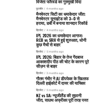
विजेता फॉरवर्ड का गुरुमुखी विदा
फुटबॉल
4 months ago
मैनचेस्टर सिटी का धमाकेदार जीत:
मैनचेस्टर यूनाइटेड को 3–0 से
हराया, डर्बी में बनाया शानदार रिकॉर्ड
क्रिकेट
4 months ago
IPL 2026 का धमाकेदार आगाज:
RCB vs SRH से हुई शुरुआत, धोनी
कुछ मैचों से बाहर
क्रिकेट
5 months ago
IPL 2026: बिहार के तेज गेंदबाज
आकाशदीप पीठ की चोट के कारण पूरे
सीज़न से बाहर
क्रिकेट
5 months ago
गौतम गंभीर ने AI डीपफेक के खिलाफ
दिल्ली हाईकोर्ट में दायर की याचिका
क्रिकेट
5 months ago
NZ vs SA: न्यूजीलैंड की तूफानी
जीत, साउथ अफ्रीका पूरी तरह पस्त