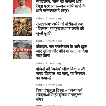
संपादकीय: ‘मौन’ का संरक्षण और
रेंगता प्रशासन—क्या माफियाओं के
आगे नतमस्तक है तंत्र?
आलेख
5 months ago
संपादकीय: अंधेरी से बोरीवली तक
“विकास” या फुटपाथ पर कब्ज़े की
खुली छूट?
आलेख
6 months ago
कोटद्वार: जब बजरंगदल के आगे झुक
जाए पुलिस और मीडिया पर लगा दिया
जाए ताला
आलेख
9 months ago
बीजेपी की ‘अजेय’ जीत: विकास की
जगह ‘विश्वास’ का जादू, या सिस्टम
का कमाल?
आलेख
9 months ago
विश्व दयालुता दिवस – करुणा एवं
संवेदनाओं से ही दुनिया में संतुलन
संभव