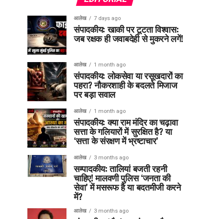
आलेख
7 days ago
संपादकीय: खाकी पर टूटता विश्वास:
जब रक्षक ही जवाबदेही से मुकरने लगें!
आलेख
1 month ago
संपादकीय: लोकसेवा या रसूखदारों का
पहरा? नौकरशाही के बदलते मिजाज
पर बड़ा सवाल
आलेख
1 month ago
संपादकीय: क्या राम मंदिर का चढ़ावा
सत्ता के गलियारों में सुरक्षित है? या
‘सत्ता के संरक्षण में भ्रष्टाचार’
आलेख
3 months ago
सम्पादकीय: तालियां बजती रहनी
चाहिए! मालवणी पुलिस ‘जनता की
सेवा’ में मसरूफ है या बदतमीजी करने
में?
आलेख
3 months ago