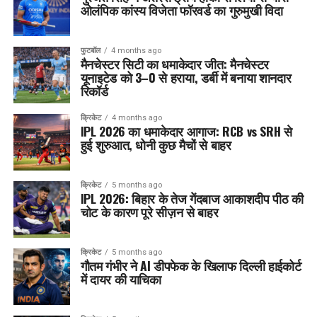
ओलंपिक कांस्य विजेता फॉरवर्ड का गुरुमुखी विदा
फुटबॉल
4 months ago
मैनचेस्टर सिटी का धमाकेदार जीत: मैनचेस्टर
यूनाइटेड को 3–0 से हराया, डर्बी में बनाया शानदार
रिकॉर्ड
क्रिकेट
4 months ago
IPL 2026 का धमाकेदार आगाज: RCB vs SRH से
हुई शुरुआत, धोनी कुछ मैचों से बाहर
क्रिकेट
5 months ago
IPL 2026: बिहार के तेज गेंदबाज आकाशदीप पीठ की
चोट के कारण पूरे सीज़न से बाहर
क्रिकेट
5 months ago
गौतम गंभीर ने AI डीपफेक के खिलाफ दिल्ली हाईकोर्ट
में दायर की याचिका