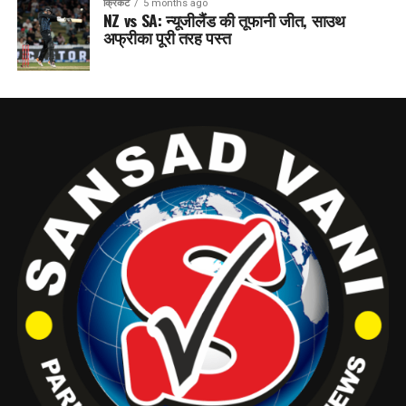
क्रिकेट
5 months ago
NZ vs SA: न्यूजीलैंड की तूफानी जीत, साउथ
अफ्रीका पूरी तरह पस्त