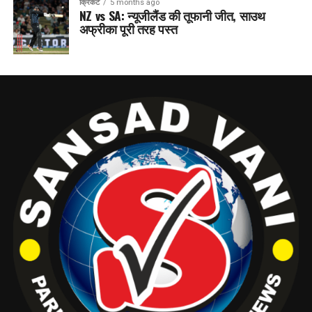
क्रिकेट
5 months ago
NZ vs SA: न्यूजीलैंड की तूफानी जीत, साउथ
अफ्रीका पूरी तरह पस्त