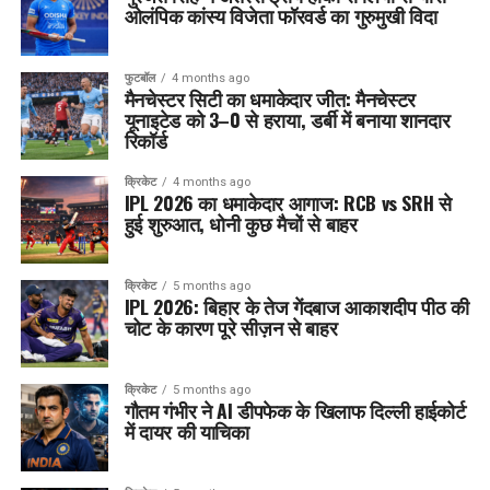
ओलंपिक कांस्य विजेता फॉरवर्ड का गुरुमुखी विदा
फुटबॉल
4 months ago
मैनचेस्टर सिटी का धमाकेदार जीत: मैनचेस्टर
यूनाइटेड को 3–0 से हराया, डर्बी में बनाया शानदार
रिकॉर्ड
क्रिकेट
4 months ago
IPL 2026 का धमाकेदार आगाज: RCB vs SRH से
हुई शुरुआत, धोनी कुछ मैचों से बाहर
क्रिकेट
5 months ago
IPL 2026: बिहार के तेज गेंदबाज आकाशदीप पीठ की
चोट के कारण पूरे सीज़न से बाहर
क्रिकेट
5 months ago
गौतम गंभीर ने AI डीपफेक के खिलाफ दिल्ली हाईकोर्ट
में दायर की याचिका