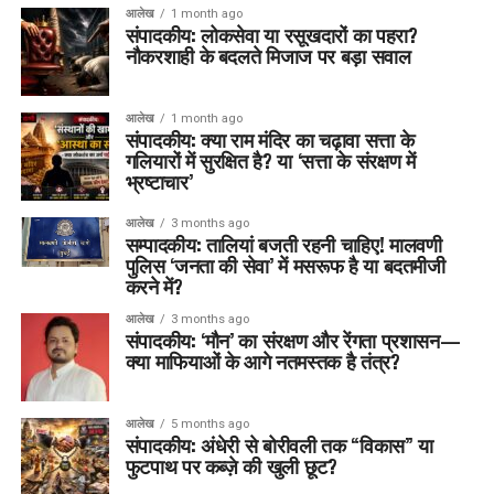
आलेख
1 month ago
संपादकीय: लोकसेवा या रसूखदारों का पहरा?
नौकरशाही के बदलते मिजाज पर बड़ा सवाल
आलेख
1 month ago
संपादकीय: क्या राम मंदिर का चढ़ावा सत्ता के
गलियारों में सुरक्षित है? या ‘सत्ता के संरक्षण में
भ्रष्टाचार’
आलेख
3 months ago
सम्पादकीय: तालियां बजती रहनी चाहिए! मालवणी
पुलिस ‘जनता की सेवा’ में मसरूफ है या बदतमीजी
करने में?
आलेख
3 months ago
संपादकीय: ‘मौन’ का संरक्षण और रेंगता प्रशासन—
क्या माफियाओं के आगे नतमस्तक है तंत्र?
आलेख
5 months ago
संपादकीय: अंधेरी से बोरीवली तक “विकास” या
फुटपाथ पर कब्ज़े की खुली छूट?