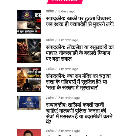
आलेख
6 days ago
संपादकीय: खाकी पर टूटता विश्वास:
जब रक्षक ही जवाबदेही से मुकरने लगें!
आलेख
1 month ago
संपादकीय: लोकसेवा या रसूखदारों का
पहरा? नौकरशाही के बदलते मिजाज
पर बड़ा सवाल
आलेख
1 month ago
संपादकीय: क्या राम मंदिर का चढ़ावा
सत्ता के गलियारों में सुरक्षित है? या
‘सत्ता के संरक्षण में भ्रष्टाचार’
आलेख
3 months ago
सम्पादकीय: तालियां बजती रहनी
चाहिए! मालवणी पुलिस ‘जनता की
सेवा’ में मसरूफ है या बदतमीजी करने
में?
आलेख
3 months ago