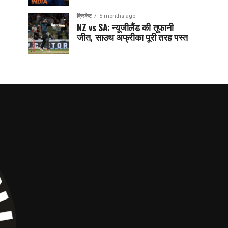
क्रिकेट
5 months ago
NZ vs SA: न्यूजीलैंड की तूफानी
जीत, साउथ अफ्रीका पूरी तरह पस्त