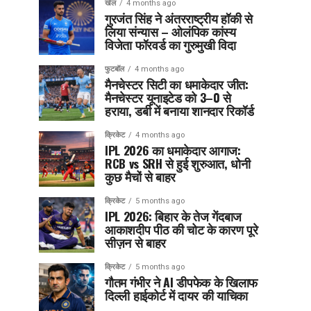
खेल
4 months ago
गुरजंत सिंह ने अंतरराष्ट्रीय हॉकी से
लिया संन्यास – ओलंपिक कांस्य
विजेता फॉरवर्ड का गुरुमुखी विदा
फुटबॉल
4 months ago
मैनचेस्टर सिटी का धमाकेदार जीत:
मैनचेस्टर यूनाइटेड को 3–0 से
हराया, डर्बी में बनाया शानदार रिकॉर्ड
क्रिकेट
4 months ago
IPL 2026 का धमाकेदार आगाज:
RCB vs SRH से हुई शुरुआत, धोनी
कुछ मैचों से बाहर
क्रिकेट
5 months ago
IPL 2026: बिहार के तेज गेंदबाज
आकाशदीप पीठ की चोट के कारण पूरे
सीज़न से बाहर
क्रिकेट
5 months ago
गौतम गंभीर ने AI डीपफेक के खिलाफ
दिल्ली हाईकोर्ट में दायर की याचिका