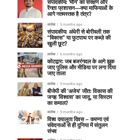
संपादकीय: ‘मौन’ का संरक्षण और
रेंगता प्रशासन—क्या माफियाओं के
आगे नतमस्तक है तंत्र?
आलेख
5 months ago
संपादकीय: अंधेरी से बोरीवली तक
“विकास” या फुटपाथ पर कब्ज़े की
खुली छूट?
आलेख
6 months ago
कोटद्वार: जब बजरंगदल के आगे झुक
जाए पुलिस और मीडिया पर लगा दिया
जाए ताला
आलेख
9 months ago
बीजेपी की ‘अजेय’ जीत: विकास की
जगह ‘विश्वास’ का जादू, या सिस्टम
का कमाल?
आलेख
9 months ago
विश्व दयालुता दिवस – करुणा एवं
संवेदनाओं से ही दुनिया में संतुलन
संभव