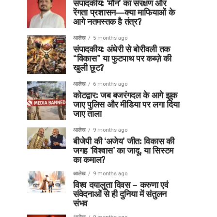
संपादकीय: ‘मौन’ का संरक्षण और
रेंगता प्रशासन—क्या माफियाओं के
आगे नतमस्तक है तंत्र?
आलेख
5 months ago
संपादकीय: अंधेरी से बोरीवली तक
“विकास” या फुटपाथ पर कब्ज़े की
खुली छूट?
आलेख
6 months ago
कोटद्वार: जब बजरंगदल के आगे झुक
जाए पुलिस और मीडिया पर लगा दिया
जाए ताला
आलेख
9 months ago
बीजेपी की ‘अजेय’ जीत: विकास की
जगह ‘विश्वास’ का जादू, या सिस्टम
का कमाल?
आलेख
9 months ago
विश्व दयालुता दिवस – करुणा एवं
संवेदनाओं से ही दुनिया में संतुलन
संभव