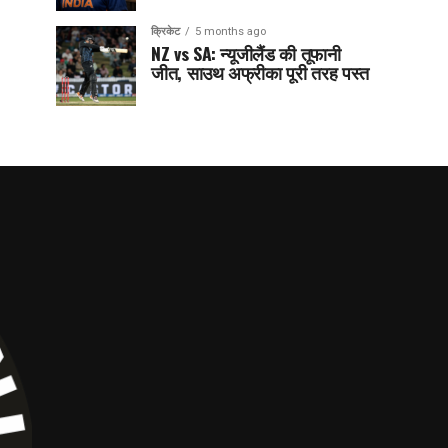
क्रिकेट
5 months ago
NZ vs SA: न्यूजीलैंड की तूफानी
जीत, साउथ अफ्रीका पूरी तरह पस्त