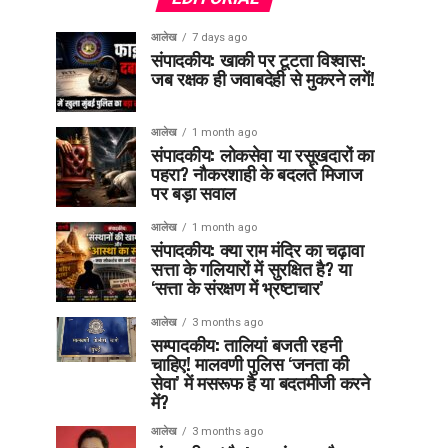
आलेख
7 days ago
संपादकीय: खाकी पर टूटता विश्वास:
जब रक्षक ही जवाबदेही से मुकरने लगें!
आलेख
1 month ago
संपादकीय: लोकसेवा या रसूखदारों का
पहरा? नौकरशाही के बदलते मिजाज
पर बड़ा सवाल
आलेख
1 month ago
संपादकीय: क्या राम मंदिर का चढ़ावा
सत्ता के गलियारों में सुरक्षित है? या
‘सत्ता के संरक्षण में भ्रष्टाचार’
आलेख
3 months ago
सम्पादकीय: तालियां बजती रहनी
चाहिए! मालवणी पुलिस ‘जनता की
सेवा’ में मसरूफ है या बदतमीजी करने
में?
आलेख
3 months ago