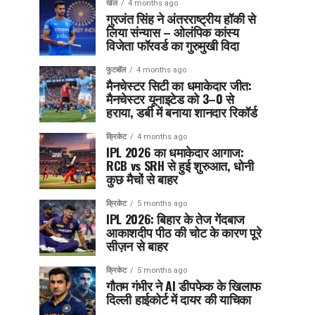
खेल
4 months ago
गुरजंत सिंह ने अंतरराष्ट्रीय हॉकी से
लिया संन्यास – ओलंपिक कांस्य
विजेता फॉरवर्ड का गुरुमुखी विदा
फुटबॉल
4 months ago
मैनचेस्टर सिटी का धमाकेदार जीत:
मैनचेस्टर यूनाइटेड को 3–0 से
हराया, डर्बी में बनाया शानदार रिकॉर्ड
क्रिकेट
4 months ago
IPL 2026 का धमाकेदार आगाज:
RCB vs SRH से हुई शुरुआत, धोनी
कुछ मैचों से बाहर
क्रिकेट
5 months ago
IPL 2026: बिहार के तेज गेंदबाज
आकाशदीप पीठ की चोट के कारण पूरे
सीज़न से बाहर
क्रिकेट
5 months ago
गौतम गंभीर ने AI डीपफेक के खिलाफ
दिल्ली हाईकोर्ट में दायर की याचिका