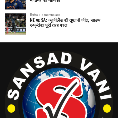
क्रिकेट
5 months ago
NZ vs SA: न्यूजीलैंड की तूफानी जीत, साउथ
अफ्रीका पूरी तरह पस्त