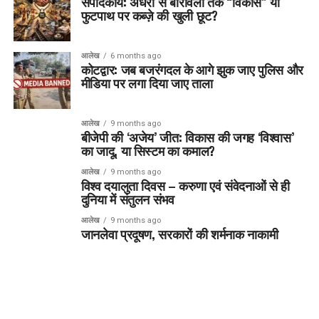
संपादकीय: अंधेरी से बोरीवली तक “विकास” या
फुटपाथ पर कब्ज़े की खुली छूट?
आलेख
6 months ago
कोटद्वार: जब बजरंगदल के आगे झुक जाए पुलिस और
मीडिया पर लगा दिया जाए ताला
आलेख
9 months ago
बीजेपी की ‘अजेय’ जीत: विकास की जगह ‘विश्वास’
का जादू, या सिस्टम का कमाल?
आलेख
9 months ago
विश्व दयालुता दिवस – करुणा एवं संवेदनाओं से ही
दुनिया में संतुलन संभव
आलेख
9 months ago
जानलेवा प्रदूषण, सरकारों की शर्मनाक नाकामी