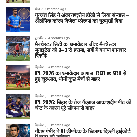
खेल
4 months ago
गुरजंत सिंह ने अंतरराष्ट्रीय हॉकी से लिया संन्यास –
ओलंपिक कांस्य विजेता फॉरवर्ड का गुरुमुखी विदा
फुटबॉल
4 months ago
मैनचेस्टर सिटी का धमाकेदार जीत: मैनचेस्टर
यूनाइटेड को 3–0 से हराया, डर्बी में बनाया शानदार
रिकॉर्ड
क्रिकेट
4 months ago
IPL 2026 का धमाकेदार आगाज: RCB vs SRH से
हुई शुरुआत, धोनी कुछ मैचों से बाहर
क्रिकेट
5 months ago
IPL 2026: बिहार के तेज गेंदबाज आकाशदीप पीठ की
चोट के कारण पूरे सीज़न से बाहर
क्रिकेट
5 months ago
गौतम गंभीर ने AI डीपफेक के खिलाफ दिल्ली हाईकोर्ट
में दायर की याचिका