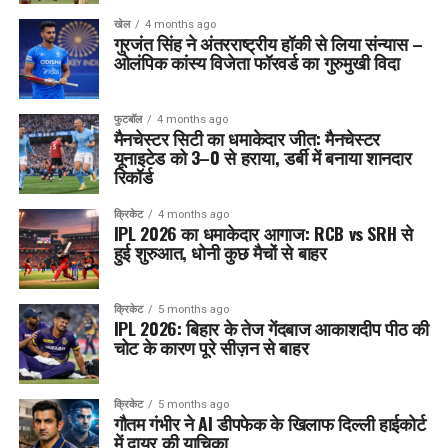
खेल
4 months ago
गुरजंत सिंह ने अंतरराष्ट्रीय हॉकी से लिया संन्यास –
ओलंपिक कांस्य विजेता फॉरवर्ड का गुरुमुखी विदा
फुटबॉल
4 months ago
मैनचेस्टर सिटी का धमाकेदार जीत: मैनचेस्टर
यूनाइटेड को 3–0 से हराया, डर्बी में बनाया शानदार
रिकॉर्ड
क्रिकेट
4 months ago
IPL 2026 का धमाकेदार आगाज: RCB vs SRH से
हुई शुरुआत, धोनी कुछ मैचों से बाहर
क्रिकेट
5 months ago
IPL 2026: बिहार के तेज गेंदबाज आकाशदीप पीठ की
चोट के कारण पूरे सीज़न से बाहर
क्रिकेट
5 months ago
गौतम गंभीर ने AI डीपफेक के खिलाफ दिल्ली हाईकोर्ट
में दायर की याचिका