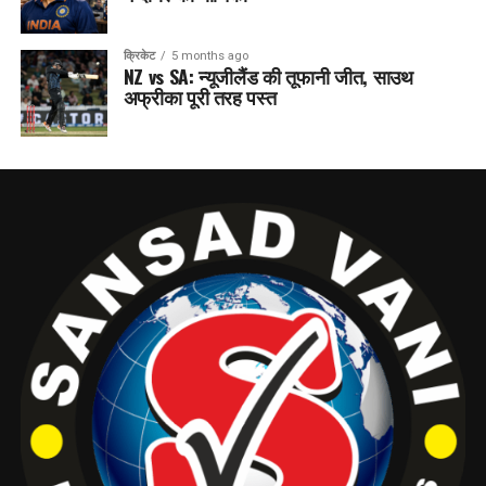
क्रिकेट
5 months ago
NZ vs SA: न्यूजीलैंड की तूफानी जीत, साउथ
अफ्रीका पूरी तरह पस्त