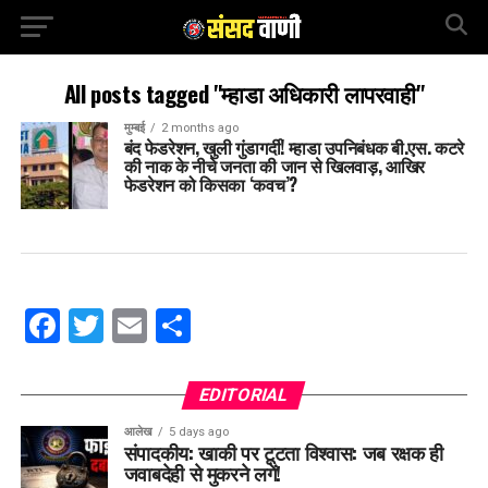
All posts tagged "म्हाडा अधिकारी लापरवाही"
मुम्बई
2 months ago
बंद फेडरेशन, खुली गुंडागर्दी! म्हाडा उपनिबंधक बी.एस. कटरे
की नाक के नीचे जनता की जान से खिलवाड़, आखिर
फेडरेशन को किसका ‘कवच’?
Facebook
Twitter
Email
Share
EDITORIAL
आलेख
5 days ago
संपादकीय: खाकी पर टूटता विश्वास: जब रक्षक ही
जवाबदेही से मुकरने लगें!