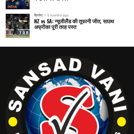
क्रिकेट
5 months ago
NZ vs SA: न्यूजीलैंड की तूफानी जीत, साउथ
अफ्रीका पूरी तरह पस्त