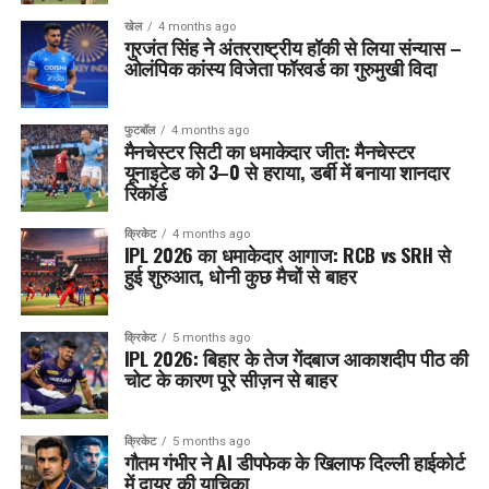
खेल
4 months ago
गुरजंत सिंह ने अंतरराष्ट्रीय हॉकी से लिया संन्यास –
ओलंपिक कांस्य विजेता फॉरवर्ड का गुरुमुखी विदा
फुटबॉल
4 months ago
मैनचेस्टर सिटी का धमाकेदार जीत: मैनचेस्टर
यूनाइटेड को 3–0 से हराया, डर्बी में बनाया शानदार
रिकॉर्ड
क्रिकेट
4 months ago
IPL 2026 का धमाकेदार आगाज: RCB vs SRH से
हुई शुरुआत, धोनी कुछ मैचों से बाहर
क्रिकेट
5 months ago
IPL 2026: बिहार के तेज गेंदबाज आकाशदीप पीठ की
चोट के कारण पूरे सीज़न से बाहर
क्रिकेट
5 months ago
गौतम गंभीर ने AI डीपफेक के खिलाफ दिल्ली हाईकोर्ट
में दायर की याचिका