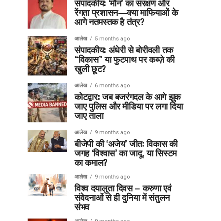
संपादकीय: ‘मौन’ का संरक्षण और
रेंगता प्रशासन—क्या माफियाओं के
आगे नतमस्तक है तंत्र?
आलेख
5 months ago
संपादकीय: अंधेरी से बोरीवली तक
“विकास” या फुटपाथ पर कब्ज़े की
खुली छूट?
आलेख
6 months ago
कोटद्वार: जब बजरंगदल के आगे झुक
जाए पुलिस और मीडिया पर लगा दिया
जाए ताला
आलेख
9 months ago
बीजेपी की ‘अजेय’ जीत: विकास की
जगह ‘विश्वास’ का जादू, या सिस्टम
का कमाल?
आलेख
9 months ago
विश्व दयालुता दिवस – करुणा एवं
संवेदनाओं से ही दुनिया में संतुलन
संभव