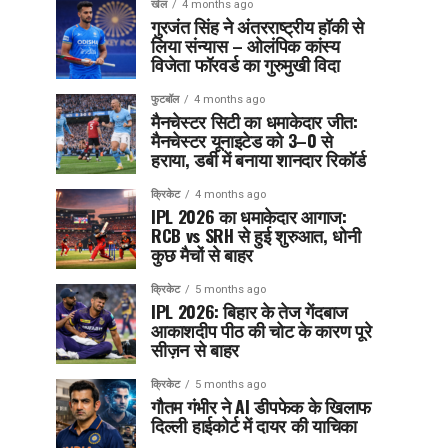
खेल
4 months ago
गुरजंत सिंह ने अंतरराष्ट्रीय हॉकी से
लिया संन्यास – ओलंपिक कांस्य
विजेता फॉरवर्ड का गुरुमुखी विदा
फुटबॉल
4 months ago
मैनचेस्टर सिटी का धमाकेदार जीत:
मैनचेस्टर यूनाइटेड को 3–0 से
हराया, डर्बी में बनाया शानदार रिकॉर्ड
क्रिकेट
4 months ago
IPL 2026 का धमाकेदार आगाज:
RCB vs SRH से हुई शुरुआत, धोनी
कुछ मैचों से बाहर
क्रिकेट
5 months ago
IPL 2026: बिहार के तेज गेंदबाज
आकाशदीप पीठ की चोट के कारण पूरे
सीज़न से बाहर
क्रिकेट
5 months ago
गौतम गंभीर ने AI डीपफेक के खिलाफ
दिल्ली हाईकोर्ट में दायर की याचिका