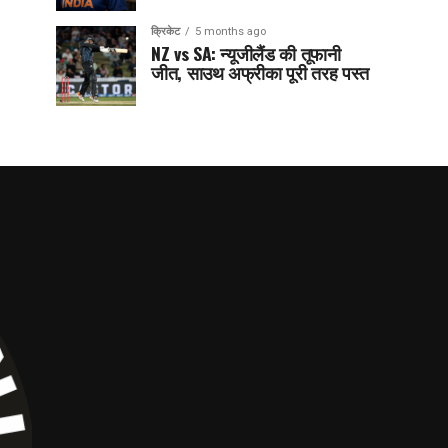
क्रिकेट
5 months ago
NZ vs SA: न्यूजीलैंड की तूफानी
जीत, साउथ अफ्रीका पूरी तरह पस्त