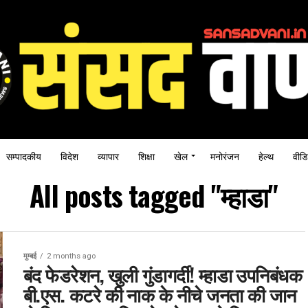
सम्पादकीय
विदेश
व्यापार
शिक्षा
खेल
मनोरंजन
हेल्थ
वीडि
All posts tagged "म्हाडा"
मुम्बई
2 months ago
बंद फेडरेशन, खुली गुंडागर्दी! म्हाडा उपनिबंधक
बी.एस. कटरे की नाक के नीचे जनता की जान