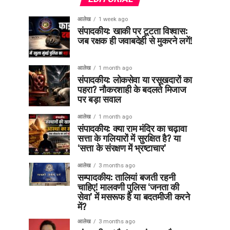
आलेख
1 week ago
संपादकीय: खाकी पर टूटता विश्वास:
जब रक्षक ही जवाबदेही से मुकरने लगें!
आलेख
1 month ago
संपादकीय: लोकसेवा या रसूखदारों का
पहरा? नौकरशाही के बदलते मिजाज
पर बड़ा सवाल
आलेख
1 month ago
संपादकीय: क्या राम मंदिर का चढ़ावा
सत्ता के गलियारों में सुरक्षित है? या
‘सत्ता के संरक्षण में भ्रष्टाचार’
आलेख
3 months ago
सम्पादकीय: तालियां बजती रहनी
चाहिए! मालवणी पुलिस ‘जनता की
सेवा’ में मसरूफ है या बदतमीजी करने
में?
आलेख
3 months ago