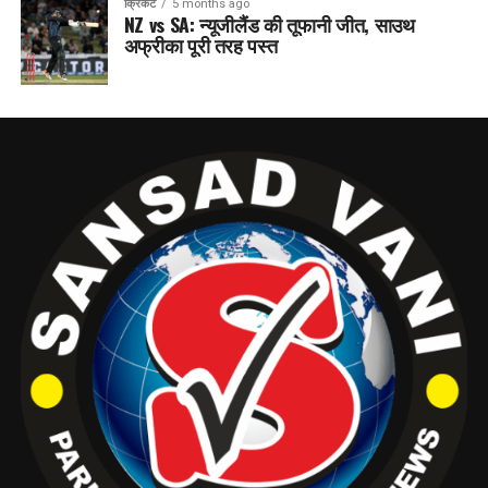
क्रिकेट
5 months ago
NZ vs SA: न्यूजीलैंड की तूफानी जीत, साउथ
अफ्रीका पूरी तरह पस्त