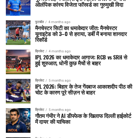
ओलंपिक कांस्य विजेता फॉरवर्ड का गुरुमुखी विदा
फुटबॉल
4 months ago
मैनचेस्टर सिटी का धमाकेदार जीत: मैनचेस्टर
यूनाइटेड को 3–0 से हराया, डर्बी में बनाया शानदार
रिकॉर्ड
क्रिकेट
4 months ago
IPL 2026 का धमाकेदार आगाज: RCB vs SRH से
हुई शुरुआत, धोनी कुछ मैचों से बाहर
क्रिकेट
5 months ago
IPL 2026: बिहार के तेज गेंदबाज आकाशदीप पीठ की
चोट के कारण पूरे सीज़न से बाहर
क्रिकेट
5 months ago
गौतम गंभीर ने AI डीपफेक के खिलाफ दिल्ली हाईकोर्ट
में दायर की याचिका