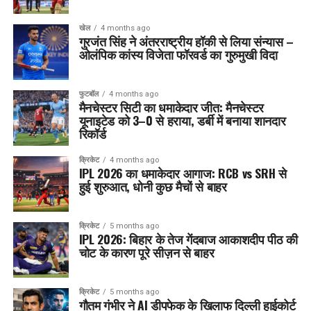
खेल
4 months ago
गुरजंत सिंह ने अंतरराष्ट्रीय हॉकी से लिया संन्यास –
ओलंपिक कांस्य विजेता फॉरवर्ड का गुरुमुखी विदा
फुटबॉल
4 months ago
मैनचेस्टर सिटी का धमाकेदार जीत: मैनचेस्टर
यूनाइटेड को 3–0 से हराया, डर्बी में बनाया शानदार
रिकॉर्ड
क्रिकेट
4 months ago
IPL 2026 का धमाकेदार आगाज: RCB vs SRH से
हुई शुरुआत, धोनी कुछ मैचों से बाहर
क्रिकेट
5 months ago
IPL 2026: बिहार के तेज गेंदबाज आकाशदीप पीठ की
चोट के कारण पूरे सीज़न से बाहर
क्रिकेट
5 months ago
गौतम गंभीर ने AI डीपफेक के खिलाफ दिल्ली हाईकोर्ट