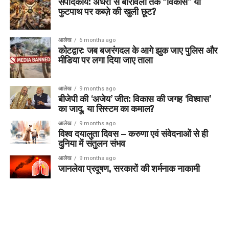
संपादकीय: अंधेरी से बोरीवली तक “विकास” या
फुटपाथ पर कब्ज़े की खुली छूट?
आलेख
6 months ago
कोटद्वार: जब बजरंगदल के आगे झुक जाए पुलिस और
मीडिया पर लगा दिया जाए ताला
आलेख
9 months ago
बीजेपी की ‘अजेय’ जीत: विकास की जगह ‘विश्वास’
का जादू, या सिस्टम का कमाल?
आलेख
9 months ago
विश्व दयालुता दिवस – करुणा एवं संवेदनाओं से ही
दुनिया में संतुलन संभव
आलेख
9 months ago
जानलेवा प्रदूषण, सरकारों की शर्मनाक नाकामी