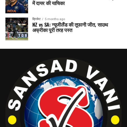
में दायर की याचिका
क्रिकेट
5 months ago
NZ vs SA: न्यूजीलैंड की तूफानी जीत, साउथ
अफ्रीका पूरी तरह पस्त