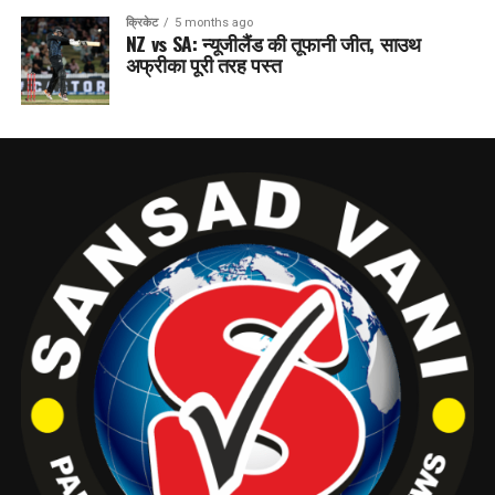
क्रिकेट
5 months ago
NZ vs SA: न्यूजीलैंड की तूफानी जीत, साउथ
अफ्रीका पूरी तरह पस्त