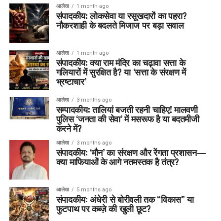
आलेख
1 month ago
संपादकीय: लोकसेवा या रसूखदारों का पहरा?
नौकरशाही के बदलते मिजाज पर बड़ा सवाल
आलेख
1 month ago
संपादकीय: क्या राम मंदिर का चढ़ावा सत्ता के
गलियारों में सुरक्षित है? या ‘सत्ता के संरक्षण में
भ्रष्टाचार’
आलेख
3 months ago
सम्पादकीय: तालियां बजती रहनी चाहिए! मालवणी
पुलिस ‘जनता की सेवा’ में मसरूफ है या बदतमीजी
करने में?
आलेख
3 months ago
संपादकीय: ‘मौन’ का संरक्षण और रेंगता प्रशासन—
क्या माफियाओं के आगे नतमस्तक है तंत्र?
आलेख
5 months ago
संपादकीय: अंधेरी से बोरीवली तक “विकास” या
फुटपाथ पर कब्ज़े की खुली छूट?