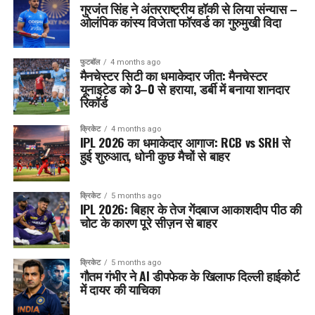
गुरजंत सिंह ने अंतरराष्ट्रीय हॉकी से लिया संन्यास –
ओलंपिक कांस्य विजेता फॉरवर्ड का गुरुमुखी विदा
फुटबॉल
4 months ago
मैनचेस्टर सिटी का धमाकेदार जीत: मैनचेस्टर
यूनाइटेड को 3–0 से हराया, डर्बी में बनाया शानदार
रिकॉर्ड
क्रिकेट
4 months ago
IPL 2026 का धमाकेदार आगाज: RCB vs SRH से
हुई शुरुआत, धोनी कुछ मैचों से बाहर
क्रिकेट
5 months ago
IPL 2026: बिहार के तेज गेंदबाज आकाशदीप पीठ की
चोट के कारण पूरे सीज़न से बाहर
क्रिकेट
5 months ago
गौतम गंभीर ने AI डीपफेक के खिलाफ दिल्ली हाईकोर्ट
में दायर की याचिका