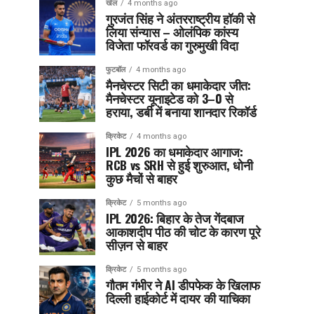
खेल
4 months ago
गुरजंत सिंह ने अंतरराष्ट्रीय हॉकी से
लिया संन्यास – ओलंपिक कांस्य
विजेता फॉरवर्ड का गुरुमुखी विदा
फुटबॉल
4 months ago
मैनचेस्टर सिटी का धमाकेदार जीत:
मैनचेस्टर यूनाइटेड को 3–0 से
हराया, डर्बी में बनाया शानदार रिकॉर्ड
क्रिकेट
4 months ago
IPL 2026 का धमाकेदार आगाज:
RCB vs SRH से हुई शुरुआत, धोनी
कुछ मैचों से बाहर
क्रिकेट
5 months ago
IPL 2026: बिहार के तेज गेंदबाज
आकाशदीप पीठ की चोट के कारण पूरे
सीज़न से बाहर
क्रिकेट
5 months ago
गौतम गंभीर ने AI डीपफेक के खिलाफ
दिल्ली हाईकोर्ट में दायर की याचिका