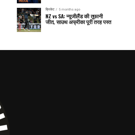
क्रिकेट
5 months ago
NZ vs SA: न्यूजीलैंड की तूफानी
जीत, साउथ अफ्रीका पूरी तरह पस्त