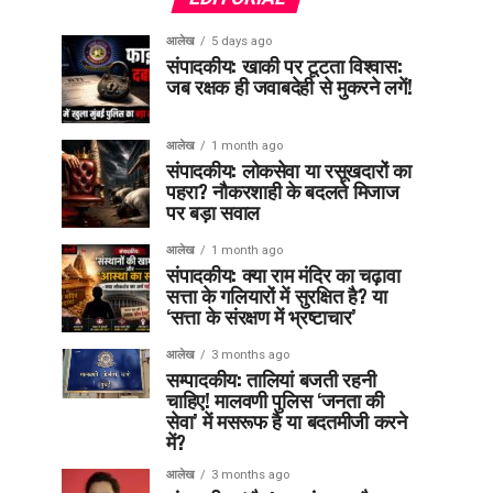
आलेख
5 days ago
संपादकीय: खाकी पर टूटता विश्वास:
जब रक्षक ही जवाबदेही से मुकरने लगें!
आलेख
1 month ago
संपादकीय: लोकसेवा या रसूखदारों का
पहरा? नौकरशाही के बदलते मिजाज
पर बड़ा सवाल
आलेख
1 month ago
संपादकीय: क्या राम मंदिर का चढ़ावा
सत्ता के गलियारों में सुरक्षित है? या
‘सत्ता के संरक्षण में भ्रष्टाचार’
आलेख
3 months ago
सम्पादकीय: तालियां बजती रहनी
चाहिए! मालवणी पुलिस ‘जनता की
सेवा’ में मसरूफ है या बदतमीजी करने
में?
आलेख
3 months ago