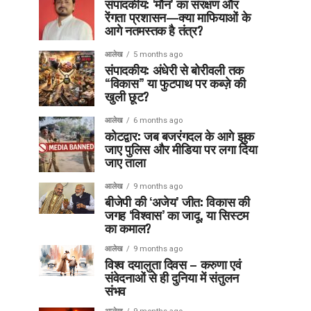
संपादकीय: ‘मौन’ का संरक्षण और
रेंगता प्रशासन—क्या माफियाओं के
आगे नतमस्तक है तंत्र?
आलेख
5 months ago
संपादकीय: अंधेरी से बोरीवली तक
“विकास” या फुटपाथ पर कब्ज़े की
खुली छूट?
आलेख
6 months ago
कोटद्वार: जब बजरंगदल के आगे झुक
जाए पुलिस और मीडिया पर लगा दिया
जाए ताला
आलेख
9 months ago
बीजेपी की ‘अजेय’ जीत: विकास की
जगह ‘विश्वास’ का जादू, या सिस्टम
का कमाल?
आलेख
9 months ago
विश्व दयालुता दिवस – करुणा एवं
संवेदनाओं से ही दुनिया में संतुलन
संभव