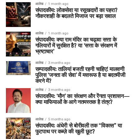
आलेख
1 month ago
संपादकीय: लोकसेवा या रसूखदारों का पहरा?
नौकरशाही के बदलते मिजाज पर बड़ा सवाल
आलेख
1 month ago
संपादकीय: क्या राम मंदिर का चढ़ावा सत्ता के
गलियारों में सुरक्षित है? या ‘सत्ता के संरक्षण में
भ्रष्टाचार’
आलेख
3 months ago
सम्पादकीय: तालियां बजती रहनी चाहिए! मालवणी
पुलिस ‘जनता की सेवा’ में मसरूफ है या बदतमीजी
करने में?
आलेख
3 months ago
संपादकीय: ‘मौन’ का संरक्षण और रेंगता प्रशासन—
क्या माफियाओं के आगे नतमस्तक है तंत्र?
आलेख
5 months ago
संपादकीय: अंधेरी से बोरीवली तक “विकास” या
फुटपाथ पर कब्ज़े की खुली छूट?