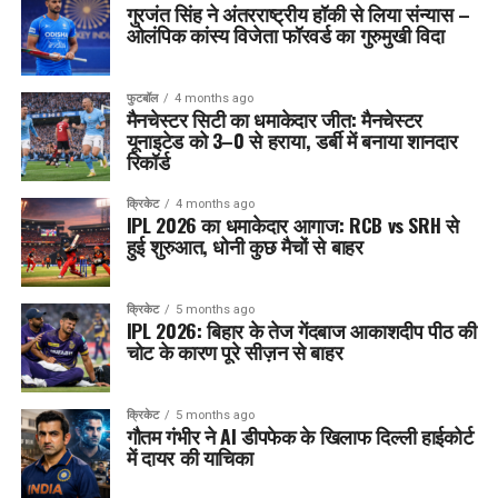
गुरजंत सिंह ने अंतरराष्ट्रीय हॉकी से लिया संन्यास –
ओलंपिक कांस्य विजेता फॉरवर्ड का गुरुमुखी विदा
फुटबॉल
4 months ago
मैनचेस्टर सिटी का धमाकेदार जीत: मैनचेस्टर
यूनाइटेड को 3–0 से हराया, डर्बी में बनाया शानदार
रिकॉर्ड
क्रिकेट
4 months ago
IPL 2026 का धमाकेदार आगाज: RCB vs SRH से
हुई शुरुआत, धोनी कुछ मैचों से बाहर
क्रिकेट
5 months ago
IPL 2026: बिहार के तेज गेंदबाज आकाशदीप पीठ की
चोट के कारण पूरे सीज़न से बाहर
क्रिकेट
5 months ago
गौतम गंभीर ने AI डीपफेक के खिलाफ दिल्ली हाईकोर्ट
में दायर की याचिका