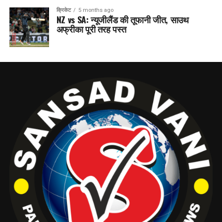
क्रिकेट
5 months ago
NZ vs SA: न्यूजीलैंड की तूफानी जीत, साउथ
अफ्रीका पूरी तरह पस्त