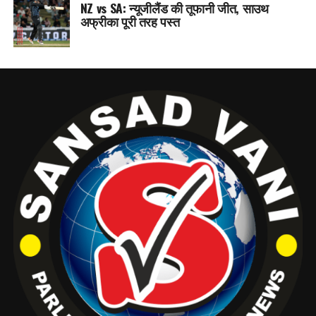
NZ vs SA: न्यूजीलैंड की तूफानी जीत, साउथ
अफ्रीका पूरी तरह पस्त