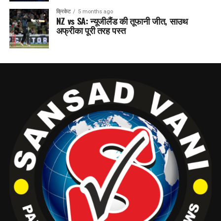
क्रिकेट
5 months ago
NZ vs SA: न्यूजीलैंड की तूफानी जीत, साउथ
अफ्रीका पूरी तरह पस्त