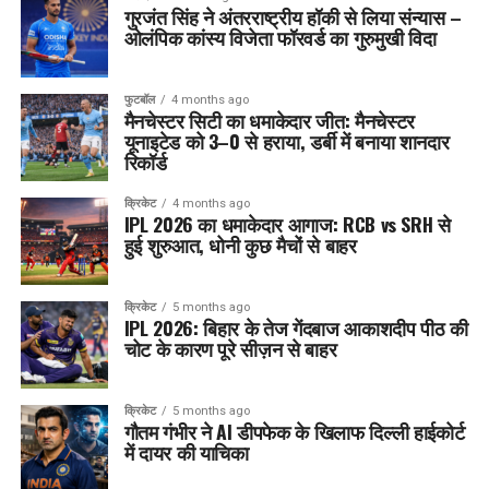
गुरजंत सिंह ने अंतरराष्ट्रीय हॉकी से लिया संन्यास –
ओलंपिक कांस्य विजेता फॉरवर्ड का गुरुमुखी विदा
फुटबॉल
4 months ago
मैनचेस्टर सिटी का धमाकेदार जीत: मैनचेस्टर
यूनाइटेड को 3–0 से हराया, डर्बी में बनाया शानदार
रिकॉर्ड
क्रिकेट
4 months ago
IPL 2026 का धमाकेदार आगाज: RCB vs SRH से
हुई शुरुआत, धोनी कुछ मैचों से बाहर
क्रिकेट
5 months ago
IPL 2026: बिहार के तेज गेंदबाज आकाशदीप पीठ की
चोट के कारण पूरे सीज़न से बाहर
क्रिकेट
5 months ago
गौतम गंभीर ने AI डीपफेक के खिलाफ दिल्ली हाईकोर्ट
में दायर की याचिका