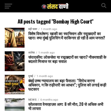
All posts tagged "Bombay High Court"
बड़ी खबर
1 month ago
विशेष विश्लेषण: खाकी का स्वाभिमान और रसूखदारों का
पहरा: क्या मुंबई पुलिसिंग में दरकिनार हो रही है आम जनता?
आलेख
1 month ago
संपादकीय: लोकसेवा या रसूखदारों का पहरा? नौकरशाही के
बदलते मिजाज पर बड़ा सवाल
मुम्बई
1 month ago
बंबई उच्च न्यायालय का बड़ा फैसला: “विरोध करना
अधिकार, न कि तड़ीपारी का आधार”; पुलिस को लगाई कड़ी
फटकार
NEWS
6 months ago
कोलकाता वेयरहाउस आग: 8 की मौत, 20 से अधिक अभी
भी लापता