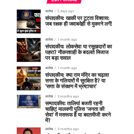
आलेख
5 days ago
संपादकीय: खाकी पर टूटता विश्वास:
जब रक्षक ही जवाबदेही से मुकरने लगें!
आलेख
1 month ago
संपादकीय: लोकसेवा या रसूखदारों का
पहरा? नौकरशाही के बदलते मिजाज
पर बड़ा सवाल
आलेख
1 month ago
संपादकीय: क्या राम मंदिर का चढ़ावा
सत्ता के गलियारों में सुरक्षित है? या
‘सत्ता के संरक्षण में भ्रष्टाचार’
आलेख
3 months ago
सम्पादकीय: तालियां बजती रहनी
चाहिए! मालवणी पुलिस ‘जनता की
सेवा’ में मसरूफ है या बदतमीजी करने
में?
आलेख
3 months ago