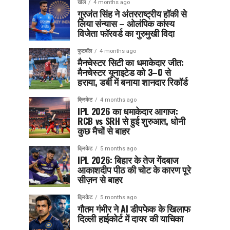
खेल
4 months ago
गुरजंत सिंह ने अंतरराष्ट्रीय हॉकी से
लिया संन्यास – ओलंपिक कांस्य
विजेता फॉरवर्ड का गुरुमुखी विदा
फुटबॉल
4 months ago
मैनचेस्टर सिटी का धमाकेदार जीत:
मैनचेस्टर यूनाइटेड को 3–0 से
हराया, डर्बी में बनाया शानदार रिकॉर्ड
क्रिकेट
4 months ago
IPL 2026 का धमाकेदार आगाज:
RCB vs SRH से हुई शुरुआत, धोनी
कुछ मैचों से बाहर
क्रिकेट
5 months ago
IPL 2026: बिहार के तेज गेंदबाज
आकाशदीप पीठ की चोट के कारण पूरे
सीज़न से बाहर
क्रिकेट
5 months ago
गौतम गंभीर ने AI डीपफेक के खिलाफ
दिल्ली हाईकोर्ट में दायर की याचिका