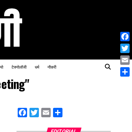
Face
Twitt
यो
टेक्नोलॉजी
धर्म
नौकरी
Email
eting"
Share
Facebook
Twitter
Email
Share
EDITORIAL