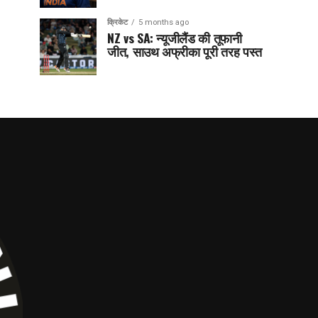
क्रिकेट
5 months ago
NZ vs SA: न्यूजीलैंड की तूफानी
जीत, साउथ अफ्रीका पूरी तरह पस्त