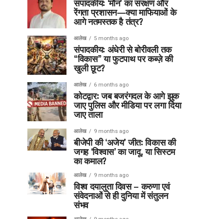
संपादकीय: ‘मौन’ का संरक्षण और
रेंगता प्रशासन—क्या माफियाओं के
आगे नतमस्तक है तंत्र?
आलेख
5 months ago
संपादकीय: अंधेरी से बोरीवली तक
“विकास” या फुटपाथ पर कब्ज़े की
खुली छूट?
आलेख
6 months ago
कोटद्वार: जब बजरंगदल के आगे झुक
जाए पुलिस और मीडिया पर लगा दिया
जाए ताला
आलेख
9 months ago
बीजेपी की ‘अजेय’ जीत: विकास की
जगह ‘विश्वास’ का जादू, या सिस्टम
का कमाल?
आलेख
9 months ago
विश्व दयालुता दिवस – करुणा एवं
संवेदनाओं से ही दुनिया में संतुलन
संभव