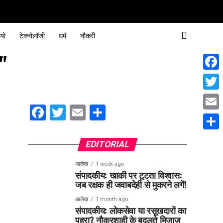
यो
टेक्नोलॉजी
धर्म
नौकरी
"
Face
Twitt
Facebook
Twitter
Email
Share
Email
Share
EDITORIAL
आलेख
1 week ago
संपादकीय: खाकी पर टूटता विश्वास:
जब रक्षक ही जवाबदेही से मुकरने लगें!
आलेख
1 month ago
संपादकीय: लोकसेवा या रसूखदारों का
पहरा? नौकरशाही के बदलते मिजाज