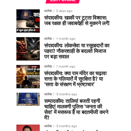
आलेख
5 days ago
संपादकीय: खाकी पर टूटता विश्वास:
जब रक्षक ही जवाबदेही से मुकरने लगें!
आलेख
1 month ago
संपादकीय: लोकसेवा या रसूखदारों का
पहरा? नौकरशाही के बदलते मिजाज
पर बड़ा सवाल
आलेख
1 month ago
संपादकीय: क्या राम मंदिर का चढ़ावा
सत्ता के गलियारों में सुरक्षित है? या
‘सत्ता के संरक्षण में भ्रष्टाचार’
आलेख
3 months ago
सम्पादकीय: तालियां बजती रहनी
चाहिए! मालवणी पुलिस ‘जनता की
सेवा’ में मसरूफ है या बदतमीजी करने
में?
आलेख
3 months ago