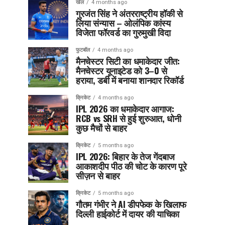
खेल
4 months ago
गुरजंत सिंह ने अंतरराष्ट्रीय हॉकी से
लिया संन्यास – ओलंपिक कांस्य
विजेता फॉरवर्ड का गुरुमुखी विदा
फुटबॉल
4 months ago
मैनचेस्टर सिटी का धमाकेदार जीत:
मैनचेस्टर यूनाइटेड को 3–0 से
हराया, डर्बी में बनाया शानदार रिकॉर्ड
क्रिकेट
4 months ago
IPL 2026 का धमाकेदार आगाज:
RCB vs SRH से हुई शुरुआत, धोनी
कुछ मैचों से बाहर
क्रिकेट
5 months ago
IPL 2026: बिहार के तेज गेंदबाज
आकाशदीप पीठ की चोट के कारण पूरे
सीज़न से बाहर
क्रिकेट
5 months ago
गौतम गंभीर ने AI डीपफेक के खिलाफ
दिल्ली हाईकोर्ट में दायर की याचिका