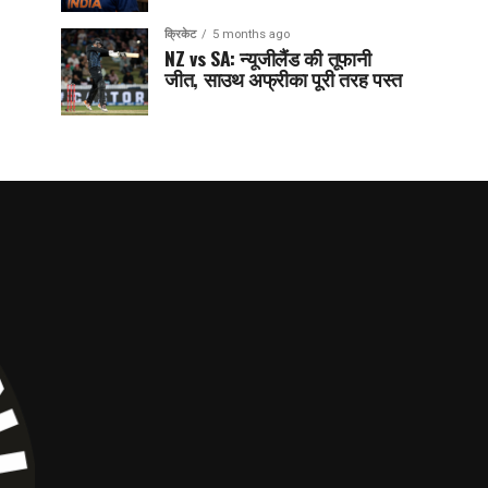
क्रिकेट
5 months ago
NZ vs SA: न्यूजीलैंड की तूफानी
जीत, साउथ अफ्रीका पूरी तरह पस्त