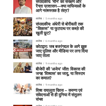
संपादकीय: ‘मौन’ का संरक्षण और
रेंगता प्रशासन—क्या माफियाओं के
आगे नतमस्तक है तंत्र?
आलेख
5 months ago
संपादकीय: अंधेरी से बोरीवली तक
“विकास” या फुटपाथ पर कब्ज़े की
खुली छूट?
आलेख
6 months ago
कोटद्वार: जब बजरंगदल के आगे झुक
जाए पुलिस और मीडिया पर लगा दिया
जाए ताला
आलेख
9 months ago
बीजेपी की ‘अजेय’ जीत: विकास की
जगह ‘विश्वास’ का जादू, या सिस्टम
का कमाल?
आलेख
9 months ago
विश्व दयालुता दिवस – करुणा एवं
संवेदनाओं से ही दुनिया में संतुलन
संभव