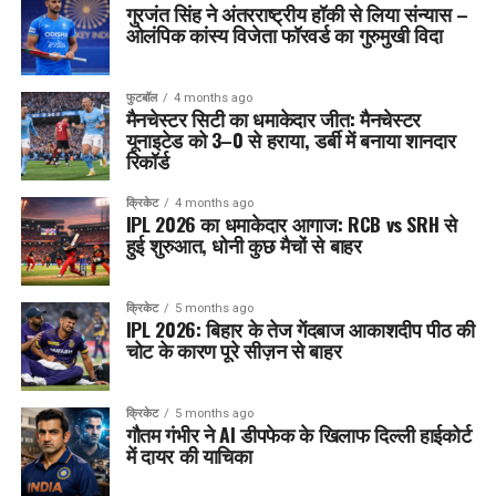
गुरजंत सिंह ने अंतरराष्ट्रीय हॉकी से लिया संन्यास –
ओलंपिक कांस्य विजेता फॉरवर्ड का गुरुमुखी विदा
फुटबॉल
4 months ago
मैनचेस्टर सिटी का धमाकेदार जीत: मैनचेस्टर
यूनाइटेड को 3–0 से हराया, डर्बी में बनाया शानदार
रिकॉर्ड
क्रिकेट
4 months ago
IPL 2026 का धमाकेदार आगाज: RCB vs SRH से
हुई शुरुआत, धोनी कुछ मैचों से बाहर
क्रिकेट
5 months ago
IPL 2026: बिहार के तेज गेंदबाज आकाशदीप पीठ की
चोट के कारण पूरे सीज़न से बाहर
क्रिकेट
5 months ago
गौतम गंभीर ने AI डीपफेक के खिलाफ दिल्ली हाईकोर्ट
में दायर की याचिका