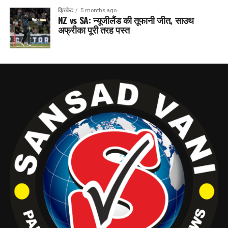
क्रिकेट
5 months ago
NZ vs SA: न्यूजीलैंड की तूफानी जीत, साउथ
अफ्रीका पूरी तरह पस्त