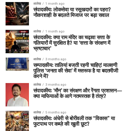
आलेख
1 month ago
संपादकीय: लोकसेवा या रसूखदारों का पहरा?
नौकरशाही के बदलते मिजाज पर बड़ा सवाल
आलेख
1 month ago
संपादकीय: क्या राम मंदिर का चढ़ावा सत्ता के
गलियारों में सुरक्षित है? या ‘सत्ता के संरक्षण में
भ्रष्टाचार’
आलेख
3 months ago
सम्पादकीय: तालियां बजती रहनी चाहिए! मालवणी
पुलिस ‘जनता की सेवा’ में मसरूफ है या बदतमीजी
करने में?
आलेख
3 months ago
संपादकीय: ‘मौन’ का संरक्षण और रेंगता प्रशासन—
क्या माफियाओं के आगे नतमस्तक है तंत्र?
आलेख
5 months ago
संपादकीय: अंधेरी से बोरीवली तक “विकास” या
फुटपाथ पर कब्ज़े की खुली छूट?