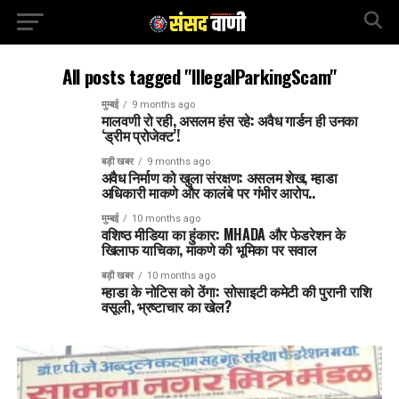
All posts tagged "IllegalParkingScam"
मुम्बई
9 months ago
मालवणी रो रही, असलम हंस रहे: अवैध गार्डन ही उनका
‘ड्रीम प्रोजेक्ट’!
बड़ी खबर
9 months ago
अवैध निर्माण को खुला संरक्षण: असलम शेख, म्हाडा
अधिकारी माकणे और कालंबे पर गंभीर आरोप..
मुम्बई
10 months ago
वशिष्ठ मीडिया का हुंकार: MHADA और फेडरेशन के
खिलाफ याचिका, माकणे की भूमिका पर सवाल
बड़ी खबर
10 months ago
म्हाडा के नोटिस को ठेंगा: सोसाइटी कमेटी की पुरानी राशि
वसूली, भ्रष्टाचार का खेल?