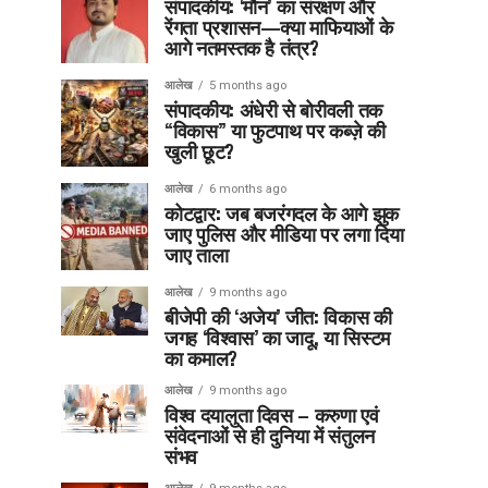
संपादकीय: ‘मौन’ का संरक्षण और
रेंगता प्रशासन—क्या माफियाओं के
आगे नतमस्तक है तंत्र?
आलेख
5 months ago
संपादकीय: अंधेरी से बोरीवली तक
“विकास” या फुटपाथ पर कब्ज़े की
खुली छूट?
आलेख
6 months ago
कोटद्वार: जब बजरंगदल के आगे झुक
जाए पुलिस और मीडिया पर लगा दिया
जाए ताला
आलेख
9 months ago
बीजेपी की ‘अजेय’ जीत: विकास की
जगह ‘विश्वास’ का जादू, या सिस्टम
का कमाल?
आलेख
9 months ago
विश्व दयालुता दिवस – करुणा एवं
संवेदनाओं से ही दुनिया में संतुलन
संभव