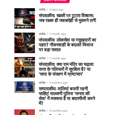
आलेख
5 days ago
संपादकीय: खाकी पर टूटता विश्वास:
जब रक्षक ही जवाबदेही से मुकरने लगें!
आलेख
1 month ago
संपादकीय: लोकसेवा या रसूखदारों का
पहरा? नौकरशाही के बदलते मिजाज
पर बड़ा सवाल
आलेख
1 month ago
संपादकीय: क्या राम मंदिर का चढ़ावा
सत्ता के गलियारों में सुरक्षित है? या
‘सत्ता के संरक्षण में भ्रष्टाचार’
आलेख
3 months ago
सम्पादकीय: तालियां बजती रहनी
चाहिए! मालवणी पुलिस ‘जनता की
सेवा’ में मसरूफ है या बदतमीजी करने
में?
आलेख
3 months ago