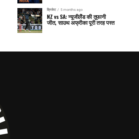
क्रिकेट
5 months ago
NZ vs SA: न्यूजीलैंड की तूफानी
जीत, साउथ अफ्रीका पूरी तरह पस्त