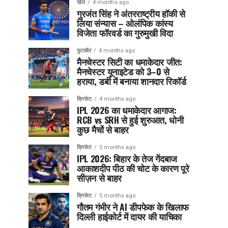
खेल
4 months ago
गुरजंत सिंह ने अंतरराष्ट्रीय हॉकी से
लिया संन्यास – ओलंपिक कांस्य
विजेता फॉरवर्ड का गुरुमुखी विदा
फुटबॉल
4 months ago
मैनचेस्टर सिटी का धमाकेदार जीत:
मैनचेस्टर यूनाइटेड को 3–0 से
हराया, डर्बी में बनाया शानदार रिकॉर्ड
क्रिकेट
4 months ago
IPL 2026 का धमाकेदार आगाज:
RCB vs SRH से हुई शुरुआत, धोनी
कुछ मैचों से बाहर
क्रिकेट
5 months ago
IPL 2026: बिहार के तेज गेंदबाज
आकाशदीप पीठ की चोट के कारण पूरे
सीज़न से बाहर
क्रिकेट
5 months ago
गौतम गंभीर ने AI डीपफेक के खिलाफ
दिल्ली हाईकोर्ट में दायर की याचिका